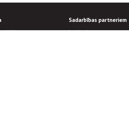
a
Sadarbības partneriem
n mērķi
Iepirkumi
 kārtības
Izsoles
ēlējiem
Zemes īpašniekiem
novēršana
Elektronisko sakaru komers
regulējums
Norēķinu informācija
Informācijas un/vai rakstu pārpublicēšanas
Piekļūstamība