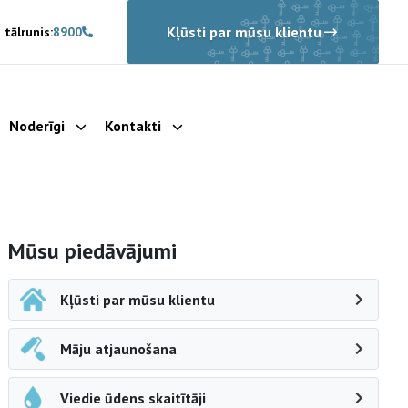
Kļūsti par mūsu klientu
 tālrunis:
8900
Noderīgi
Kontakti
rādīt apakšizvēlni
Parādīt apakšizvēlni
Parādīt apakšizvēlni
Sāna navigācija
Mūsu piedāvājumi
Kļūsti par mūsu klientu
Māju atjaunošana
Viedie ūdens skaitītāji