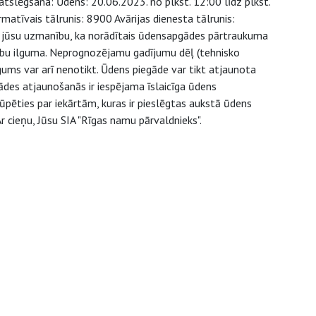
atslēgšana: Ūdens: 20.06.2023. no plkst. 12:00 līdz plkst.
matīvais tālrunis: 8900 Avārijas dienesta tālrunis:
jūsu uzmanību, ka norādītais ūdensapgādes pārtraukuma
arbu ilguma. Neprognozējamu gadījumu dēļ (tehnisko
gums var arī nenotikt. Ūdens piegāde var tikt atjaunota
ādes atjaunošanās ir iespējama īslaicīga ūdens
pēties par iekārtām, kuras ir pieslēgtas aukstā ūdens
 cieņu, Jūsu SIA "Rīgas namu pārvaldnieks".