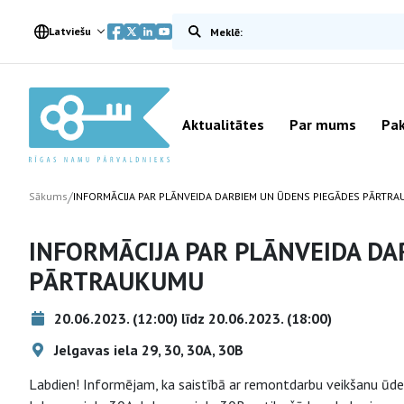
Meklēt vietnē
Latviešu
Aktualitātes
Par mums
Pak
/
Sākums
INFORMĀCIJA PAR PLĀNVEIDA DARBIEM UN ŪDENS PIEGĀDES PĀRTR
INFORMĀCIJA PAR PLĀNVEIDA DA
PĀRTRAUKUMU
20.06.2023. (12:00) līdz 20.06.2023. (18:00)
Jelgavas iela 29, 30, 30A, 30B
Labdien! Informējam, ka saistībā ar remontdarbu veikšanu ūden