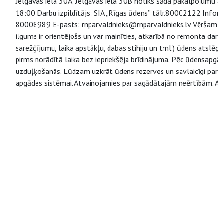
Jelgavas iela 30A, Jelgavas iela 30B notiks šāda pakalpojumu 
18:00 Darbu izpildītājs: SIA „Rīgas ūdens” tālr.80002122 Infor
80008989 E-pasts: rnparvaldnieks@rnparvaldnieks.lv Vēršam 
ilgums ir orientējošs un var mainīties, atkarībā no remonta d
sarežģījumu, laika apstākļu, dabas stihiju un tml.) ūdens atslē
pirms norādītā laika bez iepriekšēja brīdinājuma. Pēc ūdensapg
uzduļķošanās. Lūdzam uzkrāt ūdens rezerves un savlaicīgi parū
apgādes sistēmai. Atvainojamies par sagādātajām neērtībām. Ar