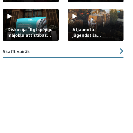
strādā praksē
Diskusija “Ilgtspējīgu
Atjaunota
mājokļu attīstības
jūgendstila
izaicinājums”
arhitektūras pērles
fasāde Tallinas ielā
Skatīt vairāk
23