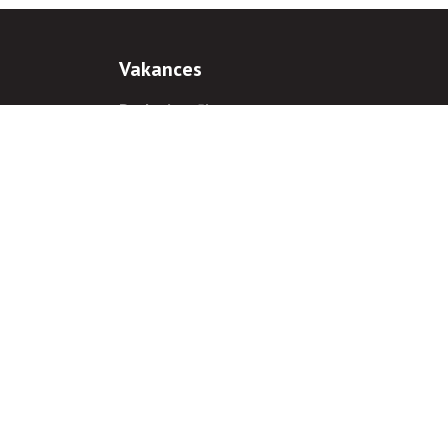
Vakances
Darba iespējas
Prakses iespējas
antiem
 gadījumā hipersaite uz
www.rnparvaldnieks.lv
ir obligāta.