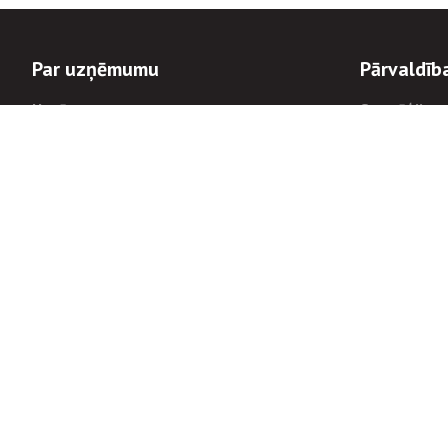
Par uzņēmumu
Pārvaldīb
Uzņēmums
Stratēģija u
Valde un padome
Politikas un
Dalībnieka sapulces
Trauksmes c
Apbalvojumi
Korupcijas 
Finanšu rezultāti
Tiesiskais 
8900
Informācijas
tālrunis:
Avārijas dienesta diennakts