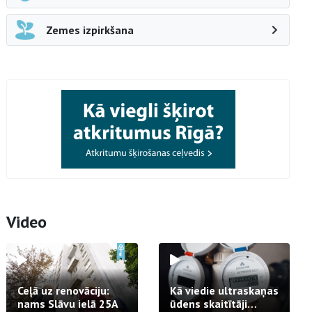
Zemes izpirkšana
Video
Ceļā uz renovāciju:
Kā viedie ultraskaņas
nams Slāvu ielā 25A
ūdens skaitītāji