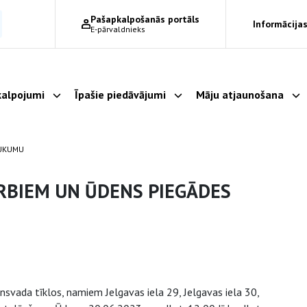
Pašapkalpošanās portāls
Informācijas
E-pārvaldnieks
alpojumi
Īpašie piedāvājumi
Māju atjaunošana
Parādīt apakšizvēlni
Parādīt apakšizvēlni
Pa
AUKUMU
RBIEM UN ŪDENS PIEGĀDES
svada tīklos, namiem Jelgavas iela 29, Jelgavas iela 30,