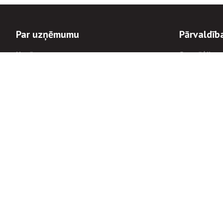
Par uzņēmumu
Pārvaldīb
Uzņēmums
Stratēģija u
Valde un padome
Politikas un
Dalībnieka sapulces
Trauksmes c
Apbalvojumi
Korupcijas 
Finanšu rezultāti
Tiesiskais 
8900
Informācijas
tālrunis:
Avārijas dienesta diennakts