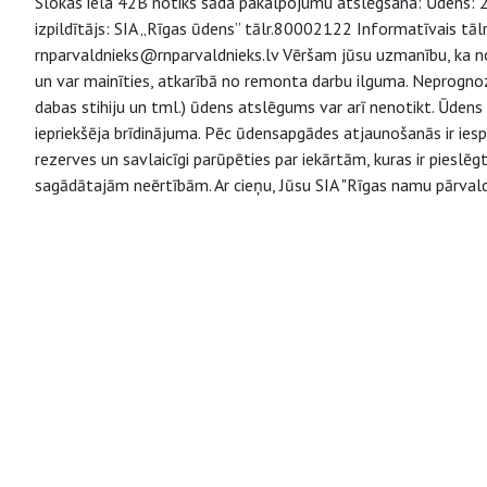
Slokas iela 42B notiks šāda pakalpojumu atslēgšana: Ūdens: 2
izpildītājs: SIA „Rīgas ūdens” tālr.80002122 Informatīvais tāl
rnparvaldnieks@rnparvaldnieks.lv Vēršam jūsu uzmanību, ka n
un var mainīties, atkarībā no remonta darbu ilguma. Neprogno
dabas stihiju un tml.) ūdens atslēgums var arī nenotikt. Ūdens
iepriekšēja brīdinājuma. Pēc ūdensapgādes atjaunošanās ir ie
rezerves un savlaicīgi parūpēties par iekārtām, kuras ir piesl
sagādātajām neērtībām. Ar cieņu, Jūsu SIA "Rīgas namu pārvald