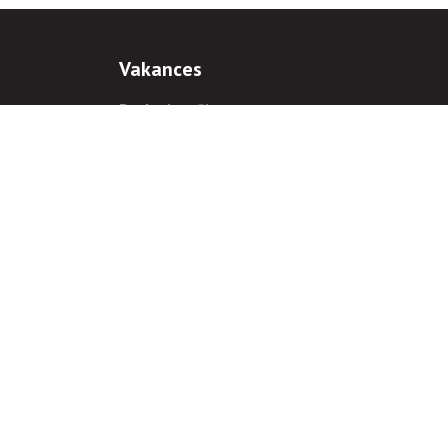
Vakances
Darba iespējas
Prakses iespējas
antiem
 gadījumā hipersaite uz
www.rnparvaldnieks.lv
ir obligāta.