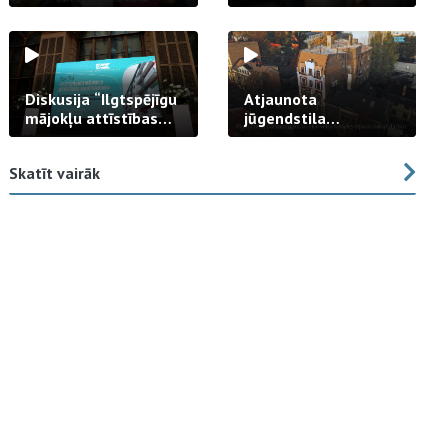
strādā praksē
Diskusija “Ilgtspējīgu
Atjaunota
mājokļu attīstības
jūgendstila
izaicinājums”
arhitektūras pērles
fasāde Tallinas ielā
Skatīt vairāk
23