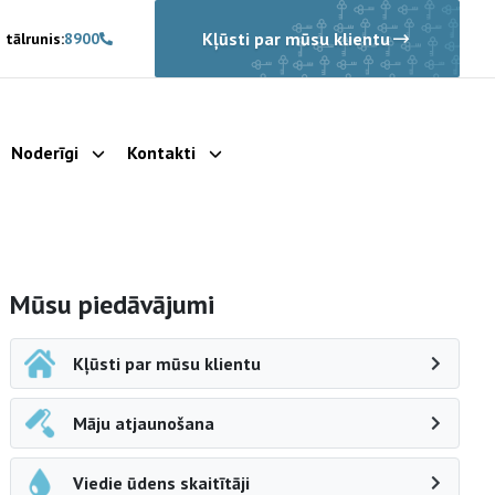
Kļūsti par mūsu klientu
 tālrunis:
8900
Noderīgi
Kontakti
rādīt apakšizvēlni
Parādīt apakšizvēlni
Parādīt apakšizvēlni
Sāna navigācija
Mūsu piedāvājumi
Kļūsti par mūsu klientu
Māju atjaunošana
Viedie ūdens skaitītāji