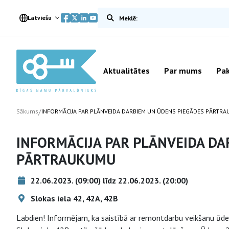
Meklēt vietnē
Latviešu
Aktualitātes
Par mums
Pak
/
Sākums
INFORMĀCIJA PAR PLĀNVEIDA DARBIEM UN ŪDENS PIEGĀDES PĀRTR
INFORMĀCIJA PAR PLĀNVEIDA DA
PĀRTRAUKUMU
22.06.2023. (09:00) līdz 22.06.2023. (20:00)
Slokas iela 42, 42A, 42B
Labdien! Informējam, ka saistībā ar remontdarbu veikšanu ūden