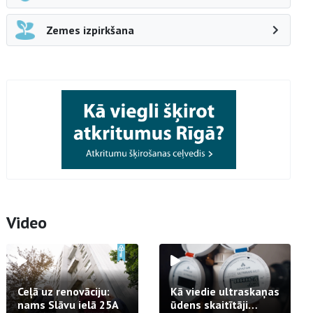
Zemes izpirkšana
Video
Ceļā uz renovāciju:
Kā viedie ultraskaņas
nams Slāvu ielā 25A
ūdens skaitītāji