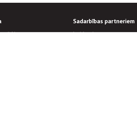
a
Sadarbības partneriem
n mērķi
Iepirkumi
 kārtības
Izsoles
ēlējiem
Zemes īpašniekiem
novēršana
Elektronisko sakaru komers
regulējums
Norēķinu informācija
Informācijas un/vai rakstu pārpublicēšanas
Piekļūstamība