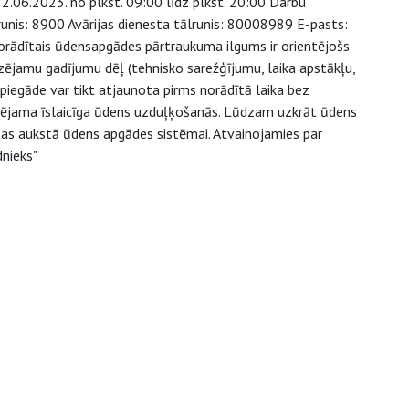
2.06.2023. no plkst. 09:00 līdz plkst. 20:00 Darbu
runis: 8900 Avārijas dienesta tālrunis: 80008989 E-pasts:
orādītais ūdensapgādes pārtraukuma ilgums ir orientējošs
zējamu gadījumu dēļ (tehnisko sarežģījumu, laika apstākļu,
 piegāde var tikt atjaunota pirms norādītā laika bez
spējama īslaicīga ūdens uzduļķošanās. Lūdzam uzkrāt ūdens
ēgtas aukstā ūdens apgādes sistēmai. Atvainojamies par
nieks".