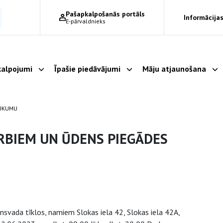
Pašapkalpošanās portāls
Informācijas
E-pārvaldnieks
alpojumi
Īpašie piedāvājumi
Māju atjaunošana
Parādīt apakšizvēlni
Parādīt apakšizvēlni
Pa
AUKUMU
RBIEM UN ŪDENS PIEGĀDES
svada tīklos, namiem Slokas iela 42, Slokas iela 42A,