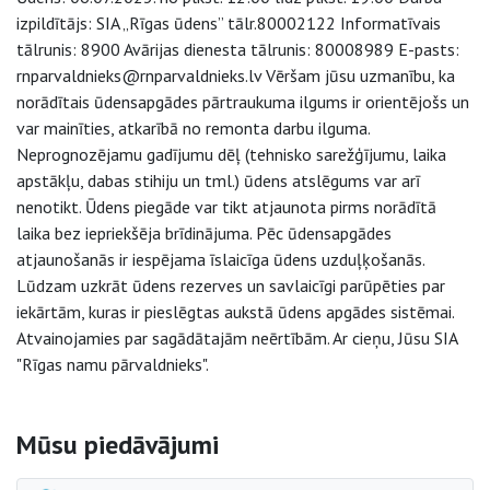
izpildītājs: SIA „Rīgas ūdens” tālr.80002122 Informatīvais
tālrunis: 8900 Avārijas dienesta tālrunis: 80008989 E-pasts:
rnparvaldnieks@rnparvaldnieks.lv Vēršam jūsu uzmanību, ka
norādītais ūdensapgādes pārtraukuma ilgums ir orientējošs un
var mainīties, atkarībā no remonta darbu ilguma.
Neprognozējamu gadījumu dēļ (tehnisko sarežģījumu, laika
apstākļu, dabas stihiju un tml.) ūdens atslēgums var arī
nenotikt. Ūdens piegāde var tikt atjaunota pirms norādītā
laika bez iepriekšēja brīdinājuma. Pēc ūdensapgādes
atjaunošanās ir iespējama īslaicīga ūdens uzduļķošanās.
Lūdzam uzkrāt ūdens rezerves un savlaicīgi parūpēties par
iekārtām, kuras ir pieslēgtas aukstā ūdens apgādes sistēmai.
Atvainojamies par sagādātajām neērtībām. Ar cieņu, Jūsu SIA
"Rīgas namu pārvaldnieks".
Sāna navigācija
Mūsu piedāvājumi