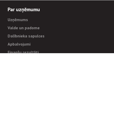
Par uzņēmumu
Uzņēmums
Valde un padome
Dalībnieka sapulces
Apbalvojumi
Finanšu rezultāti
Pārvaldība
Stratēģija un mērķi
Politikas un kārtības
Trauksmes cēlējiem
Korupcijas novēršana
Tiesiskais regulējums