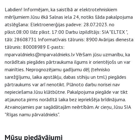
Labdien! Informējam, ka saistībā ar elektrotehniskiem
mērījumiem Jūsu ēkā Salnas iela 24, notiks šāda pakalpojuma
atslēgšana: Elektroenerģijas padeve: 28.07.2023. no
plkst.08:00 līdz plkst. 17:00 Darbu izpildītājs: SIA "ELTEX ",
tālr. 28608731 Informatīvais tālrunis: 8900 Avārijas dienesta
tālrunis: 80008989 E-pasts:
rnparvaldnieks@rnparvaldnieks.lv Vēršam jūsu uzmanību, ka
norādītais piegādes pārtraukuma ilgums ir orientējošs un var
mainīties. Neprognozējamu gadījumu dēļ (tehnisko
sarežģījumu, laika apstākļu, dabas stihiju un tml.) piegādes
pārtraukums var arī nenotikt. Plānoto darbu norisei nav
nepieciešama Jūsu klātbūtne. Pakalpojuma piegāde var tikt
atjaunota pirms norādītā laika bez iepriekšēja brīdinājuma.
Atvainojamies par sagādātajām neērtībām. Ar cieņu, Jūsu SIA
"Rīgas namu pārvaldnieks".
Sāna navigācija
Mūsu piedāvājumi