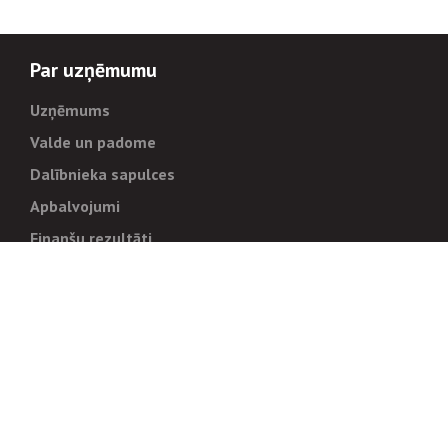
Par uzņēmumu
Uzņēmums
Valde un padome
Dalībnieka sapulces
Apbalvojumi
Finanšu rezultāti
Pārvaldība
Stratēģija un mērķi
Politikas un kārtības
Trauksmes cēlējiem
Korupcijas novēršana