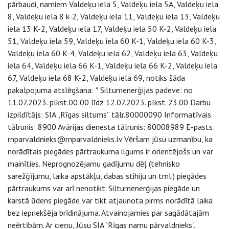
pārbaudi, namiem Valdeķu iela 5, Valdeķu iela 5A, Valdeķu iela
8, Valdeķu iela 8 k-2, Valdeķu iela 11, Valdeķu iela 13, Valdeķu
iela 13 K-2, Valdeķu iela 17, Valdeķu iela 50 K-2, Valdeķu iela
51, Valdeķu iela 59, Valdeķu iela 60 K-1, Valdeķu iela 60 K-3,
Valdeķu iela 60 K-4, Valdeķu iela 62, Valdeķu iela 63, Valdeķu
iela 64, Valdeķu iela 66 K-1, Valdeķu iela 66 K-2, Valdeķu iela
67, Valdeķu iela 68 K-2, Valdeķu iela 69, notiks šāda
pakalpojuma atslēgšana: * Siltumenerģijas padeve: no
11.07.2023. plkst.00:00 līdz 12.07.2023. plkst. 23.00 Darbu
izpildītājs: SIA „Rīgas siltums” tālr.80000090 Informatīvais
tālrunis: 8900 Avārijas dienesta tālrunis: 80008989 E-pasts:
rnparvaldnieks@rnparvaldnieks.lv Vēršam jūsu uzmanību, ka
norādītais piegādes pārtraukuma ilgums ir orientējošs un var
mainīties. Neprognozējamu gadījumu dēļ (tehnisko
sarežģījumu, laika apstākļu, dabas stihiju un tml.) piegādes
pārtraukums var arī nenotikt. Siltumenerģijas piegāde un
karstā ūdens piegāde var tikt atjaunota pirms norādītā laika
bez iepriekšēja brīdinājuma. Atvainojamies par sagādātajām
neērtībām. Ar cieņu, Jūsu SIA "Rīgas namu pārvaldnieks".