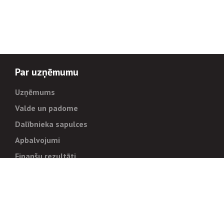
Par uzņēmumu
Uzņēmums
Valde un padome
Dalībnieka sapulces
Apbalvojumi
Finanšu rezultāti
Pārvaldība
Stratēģija un mērķi
Politikas un kārtības