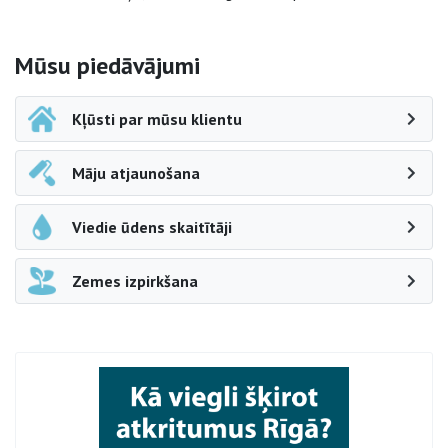
Sāna navigācija
Mūsu piedāvājumi
Kļūsti par mūsu klientu
Māju atjaunošana
Viedie ūdens skaitītāji
Zemes izpirkšana