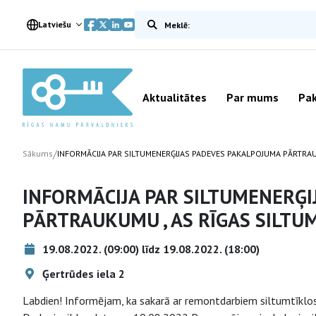
Meklēt vietnē
Latviešu
Aktualitātes
Par mums
Pak
/
Sākums
INFORMĀCIJA PAR SILTUMENERĢIJAS PADEVES PAKALPOJUMA PĀRTRAU
INFORMĀCIJA PAR SILTUMENERĢ
PĀRTRAUKUMU , AS RĪGAS SILTU
19.08.2022. (09:00) līdz 19.08.2022. (18:00)
Ģertrūdes iela 2
Labdien! Informējam, ka sakarā ar remontdarbiem siltumtīklo