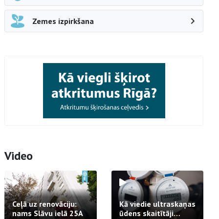
Zemes izpirkšana
Video
Ceļā uz renovāciju:
Kā viedie ultraskaņas
nams Slāvu ielā 25A
ūdens skaitītāji