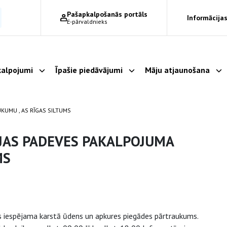
Pašapkalpošanās portāls
Informācijas
E-pārvaldnieks
alpojumi
Īpašie piedāvājumi
Māju atjaunošana
Parādīt apakšizvēlni
Parādīt apakšizvēlni
Pa
KUMU , AS RĪGAS SILTUMS
IJAS PADEVES PAKALPOJUMA
MS
s iespējama karstā ūdens un apkures piegādes pārtraukums.