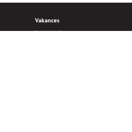
Vakances
Darba iespējas
Prakses iespējas
antiem
 gadījumā hipersaite uz
www.rnparvaldnieks.lv
ir obligāta.