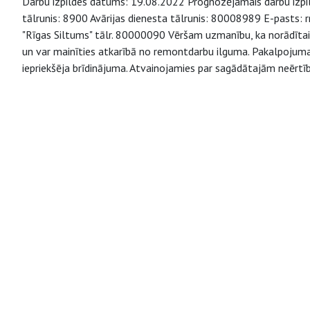
Darbu izpildes datums: 19.08.2022 Prognozējamais darbu izpild
tālrunis: 8900 Avārijas dienesta tālrunis: 80008989 E-pasts: r
"Rīgas Siltums" tālr. 80000090 Vēršam uzmanību, ka norādītai
un var mainīties atkarībā no remontdarbu ilguma. Pakalpojuma 
iepriekšēja brīdinājuma. Atvainojamies par sagādātajām neērtīb