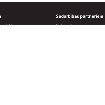
a
Sadarbības partneriem
n mērķi
Iepirkumi
 kārtības
Izsoles
ēlējiem
Zemes īpašniekiem
novēršana
Elektronisko sakaru komers
regulējums
Norēķinu informācija
Informācijas un/vai rakstu pārpublicēšanas
Piekļūstamība