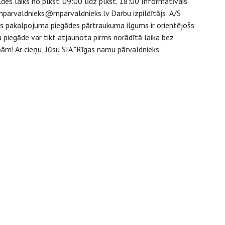
es laiks no plkst. 09:00 līdz plkst. 18:00 Informatīvais
nparvaldnieks@rnparvaldnieks.lv Darbu izpildītājs: A/S
s pakalpojuma piegādes pārtraukuma ilgums ir orientējošs
piegāde var tikt atjaunota pirms norādītā laika bez
ām! Ar cieņu, Jūsu SIA "Rīgas namu pārvaldnieks"