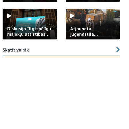
strādā praksē
Diskusija “Ilgtspējīgu
Atjaunota
mājokļu attīstības
jūgendstila
izaicinājums”
arhitektūras pērles
fasāde Tallinas ielā
Skatīt vairāk
23