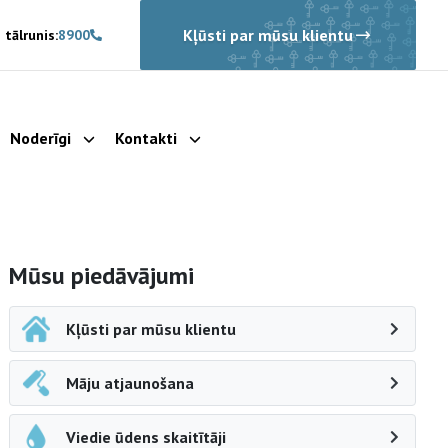
Kļūsti par mūsu klientu
 tālrunis:
8900
Noderīgi
Kontakti
rādīt apakšizvēlni
Parādīt apakšizvēlni
Parādīt apakšizvēlni
Sāna navigācija
Mūsu piedāvājumi
Kļūsti par mūsu klientu
Māju atjaunošana
Viedie ūdens skaitītāji