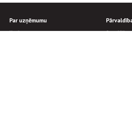
Par uzņēmumu
Pārvaldīb
Uzņēmums
Stratēģija u
Valde un padome
Politikas un
Dalībnieka sapulces
Trauksmes c
Apbalvojumi
Korupcijas 
Finanšu rezultāti
Tiesiskais 
8900
Informācijas
tālrunis:
Avārijas dienesta diennakts