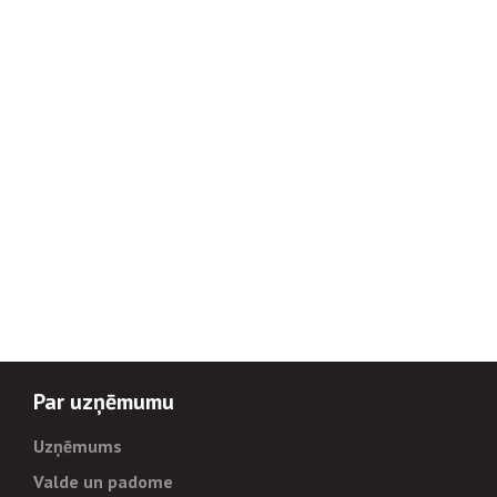
Par uzņēmumu
Uzņēmums
Valde un padome