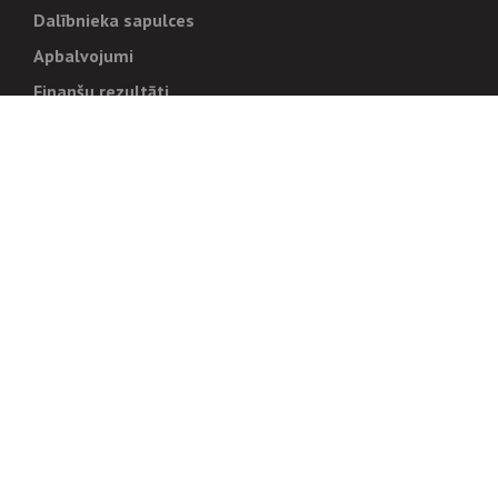
Dalībnieka sapulces
Apbalvojumi
Finanšu rezultāti
Pārvaldība
Stratēģija un mērķi
Politikas un kārtības
Trauksmes cēlējiem
Korupcijas novēršana
Tiesiskais regulējums
Sadarbības partneriem
Iepirkumi
Izsoles