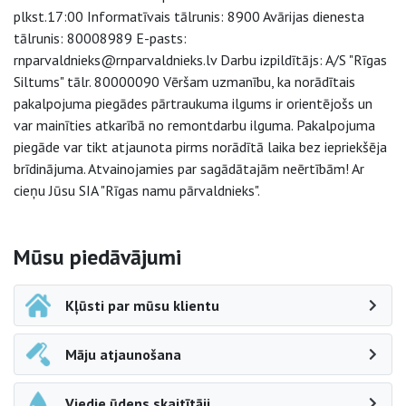
plkst.17:00 Informatīvais tālrunis: 8900 Avārijas dienesta
tālrunis: 80008989 E-pasts:
rnparvaldnieks@rnparvaldnieks.lv Darbu izpildītājs: A/S "Rīgas
Siltums" tālr. 80000090 Vēršam uzmanību, ka norādītais
pakalpojuma piegādes pārtraukuma ilgums ir orientējošs un
var mainīties atkarībā no remontdarbu ilguma. Pakalpojuma
piegāde var tikt atjaunota pirms norādītā laika bez iepriekšēja
brīdinājuma. Atvainojamies par sagādātajām neērtībām! Ar
cieņu Jūsu SIA "Rīgas namu pārvaldnieks".
Sāna navigācija
Mūsu piedāvājumi
Kļūsti par mūsu klientu
Māju atjaunošana
Viedie ūdens skaitītāji