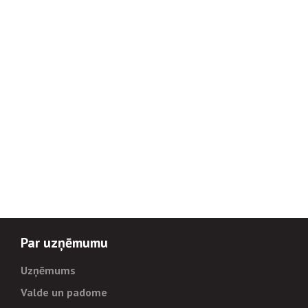
Par uzņēmumu
Uzņēmums
Valde un padome