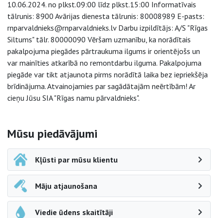
10.06.2024. no plkst.09:00 līdz plkst.15:00 Informatīvais
tālrunis: 8900 Avārijas dienesta tālrunis: 80008989 E-pasts:
rnparvaldnieks@rnparvaldnieks.lv Darbu izpildītājs: A/S "Rīgas
Siltums" tālr. 80000090 Vēršam uzmanību, ka norādītais
pakalpojuma piegādes pārtraukuma ilgums ir orientējošs un
var mainīties atkarībā no remontdarbu ilguma. Pakalpojuma
piegāde var tikt atjaunota pirms norādītā laika bez iepriekšēja
brīdinājuma. Atvainojamies par sagādātajām neērtībām! Ar
cieņu Jūsu SIA "Rīgas namu pārvaldnieks".
Sāna navigācija
Mūsu piedāvājumi
Kļūsti par mūsu klientu
Māju atjaunošana
Viedie ūdens skaitītāji