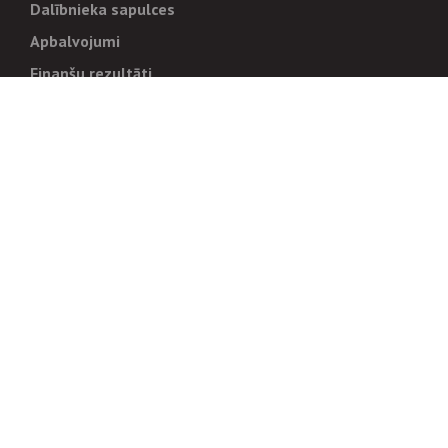
Dalībnieka sapulces
Apbalvojumi
Finanšu rezultāti
Pārvaldība
Stratēģija un mērķi
Politikas un kārtības
Trauksmes cēlējiem
Korupcijas novēršana
Tiesiskais regulējums
Sadarbības partneriem
Iepirkumi
Izsoles
Zemes īpašniekiem