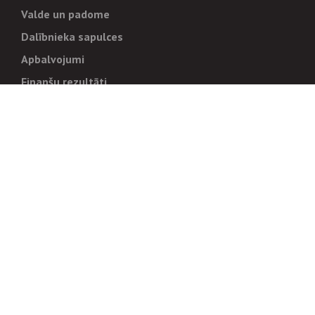
Valde un padome
Dalībnieka sapulces
Apbalvojumi
Finanšu rezultāti
Pārvaldība
Stratēģija un mērķi
Politikas un kārtības
Trauksmes cēlējiem
Korupcijas novēršana
Tiesiskais regulējums
Sadarbības partneriem
Iepirkumi