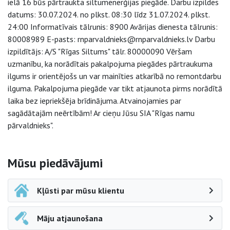
ielā 16 būs pārtraukta siltumenerģijas piegāde. Darbu izpildes
datums: 30.07.2024. no plkst. 08:30 līdz 31.07.2024. plkst.
24:00 Informatīvais tālrunis: 8900 Avārijas dienesta tālrunis:
80008989 E-pasts: rnparvaldnieks@rnparvaldnieks.lv Darbu
izpildītājs: A/S "Rīgas Siltums" tālr. 80000090 Vēršam
uzmanību, ka norādītais pakalpojuma piegādes pārtraukuma
ilgums ir orientējošs un var mainīties atkarībā no remontdarbu
ilguma. Pakalpojuma piegāde var tikt atjaunota pirms norādītā
laika bez iepriekšēja brīdinājuma. Atvainojamies par
sagādātajām neērtībām! Ar cieņu Jūsu SIA "Rīgas namu
pārvaldnieks".
Sāna navigācija
Mūsu piedāvājumi
Kļūsti par mūsu klientu
Māju atjaunošana