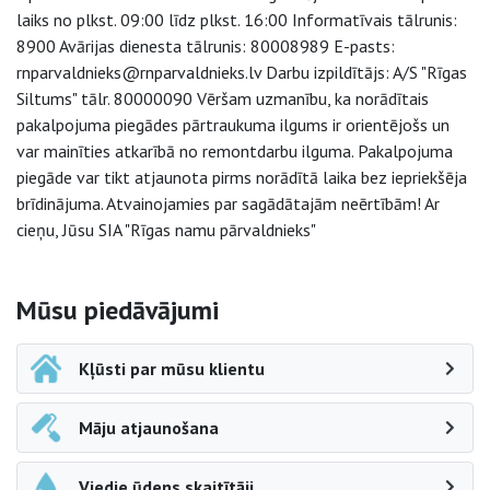
laiks no plkst. 09:00 līdz plkst. 16:00 Informatīvais tālrunis:
8900 Avārijas dienesta tālrunis: 80008989 E-pasts:
rnparvaldnieks@rnparvaldnieks.lv Darbu izpildītājs: A/S "Rīgas
Siltums" tālr. 80000090 Vēršam uzmanību, ka norādītais
pakalpojuma piegādes pārtraukuma ilgums ir orientējošs un
var mainīties atkarībā no remontdarbu ilguma. Pakalpojuma
piegāde var tikt atjaunota pirms norādītā laika bez iepriekšēja
brīdinājuma. Atvainojamies par sagādātajām neērtībām! Ar
cieņu, Jūsu SIA "Rīgas namu pārvaldnieks"
Sāna navigācija
Mūsu piedāvājumi
Kļūsti par mūsu klientu
Māju atjaunošana
Viedie ūdens skaitītāji