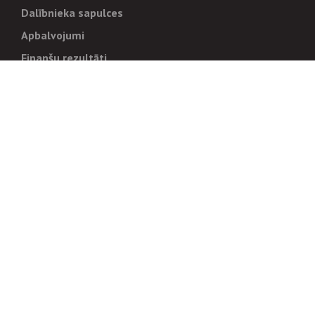
Dalībnieka sapulces
Apbalvojumi
Finanšu rezultāti
Pārvaldība
Stratēģija un mērķi
Politikas un kārtības
Trauksmes cēlējiem
Korupcijas novēršana
Tiesiskais regulējums
Sadarbības partneriem
Iepirkumi
Izsoles