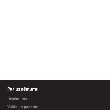
Par uzņēmumu
Uzņēmums
Valde un padome