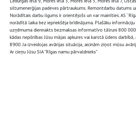
Lēdurgas iela 9, Mores iela 3, Mores iela 5, Mores iela 7, Osta
siltumenerģijas padeves pārtraukums. Remontdarbu datums un l
Norādītais darbu ilgums ir orientējošs un var mainīties. AS “R
norādītā laika bez iepriekšēja brīdinājuma. Plašāku informāci
uzņēmuma diennakts bezmaksas informatīvo tālruni 800 000 9
kādas nepilnības Jūsu mājas apkures vai karstā ūdens darbībā
8900. Ja izveidojas avārijas situācija, aicinām ziņot mūsu av
Ar cieņu Jūsu SIA "Rīgas namu pārvaldnieks"