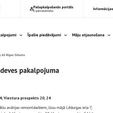
Pašapkalpošanās portāls
Informācijas
E-pārvaldnieks
alpojumi
Īpašie piedāvājumi
Māju atjaunošana
Parādīt apakšizvēlni
Parādīt apakšizvēlni
Pa
, AS Rīgas Siltums
padeves pakalpojuma
 4; Viestura prospekts 20, 24
īklu avārijas remontdarbiem, Jūsu mājā Lēdurgas iela 7,