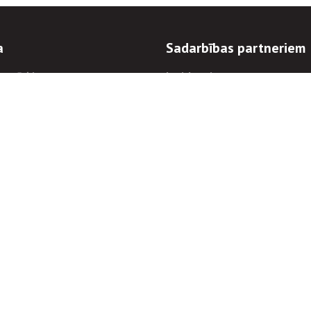
a
Sadarbības partneriem
n mērķi
Iepirkumi
 kārtības
Izsoles
ēlējiem
Zemes īpašniekiem
novēršana
Elektronisko sakaru komers
regulējums
Norēķinu informācija
Informācijas un/vai rakstu pārpublicēšanas
Piekļūstamība