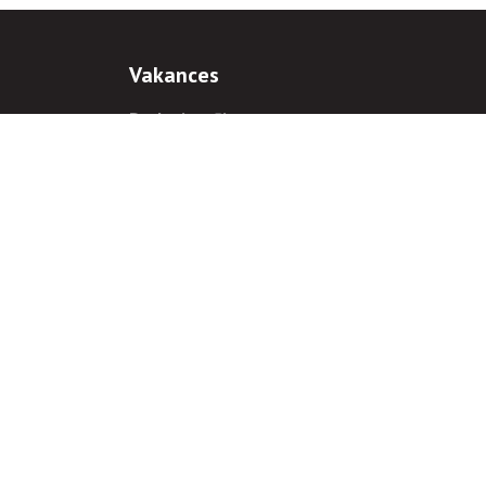
Vakances
Darba iespējas
Prakses iespējas
antiem
 gadījumā hipersaite uz
www.rnparvaldnieks.lv
ir obligāta.