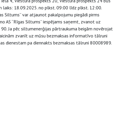
s iela 4, Viestura prospekts 20, Viestura prospekts 24 būs
aiks: 18.09.2025. no plkst. 09:00 līdz plkst. 12:00.
īgas Siltums” var atjaunot pakalpojumu piegādi pirms
ju no AS “Rīgas Siltums” iespējams saņemt, zvanot uz
0. Ja pēc siltumenerģijas pārtraukuma beigām novērojat
, aicinām zvanīt uz mūsu bezmaksas informatīvo tālruni
ārijas dienestam pa diennakts bezmaksas tālruni 80008989.