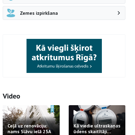
Zemes izpirkšana
Video
Ceļā uz renovāciju:
Kā viedie ultraskaņas
nams Slāvu ielā 25A
ūdens skaitītāji