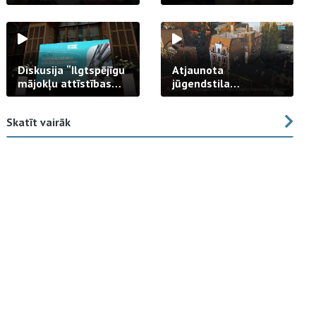
strādā praksē
Diskusija “Ilgtspējīgu
Atjaunota
mājokļu attīstības
jūgendstila
izaicinājums”
arhitektūras pērles
fasāde Tallinas ielā
Skatīt vairāk
23