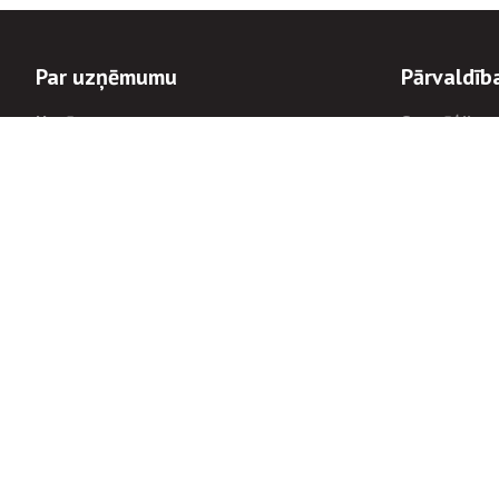
Par uzņēmumu
Pārvaldīb
Uzņēmums
Stratēģija u
Valde un padome
Politikas un
Dalībnieka sapulces
Trauksmes c
Apbalvojumi
Korupcijas 
Finanšu rezultāti
Tiesiskais 
8900
Informācijas
tālrunis:
Avārijas dienesta diennakts