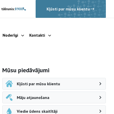
Kļūsti par mūsu klientu
 tālrunis:
8900
Noderīgi
Kontakti
rādīt apakšizvēlni
Parādīt apakšizvēlni
Parādīt apakšizvēlni
Sāna navigācija
Mūsu piedāvājumi
Kļūsti par mūsu klientu
Māju atjaunošana
Viedie ūdens skaitītāji