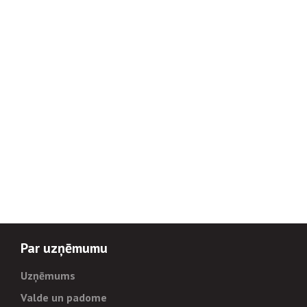
Par uzņēmumu
Uzņēmums
Valde un padome