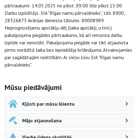
pārtraukumi: 14.05.2025 no plkst. 09:00 līdz plkst.15:00
Darbu izpildītājs: SIA "Rīgas namu pārvaldnieks", tālr. 8900,
28326873 Avārijas dienesta tālrunis: 80008989
Neprognozējamu apstākļu dēļ (laika apstākļi, u.tml.)
pakalpojuma piegādes pārtraukums, kā arī remonta darbu
izpilde var nenotikt. Pakalpojuma piegāde var tikt atjaunota
pirms norādītā laika bez iepriekšēja brīdinājuma. Atvainojamies
par sagādātajām neērtībām. Ar cieņu Jūsu SIA "Rīgas namu
pārvaldnieks".
Sāna navigācija
Mūsu piedāvājumi
Kļūsti par mūsu klientu
Māju atjaunošana
Viedie ūdens skaitītāji