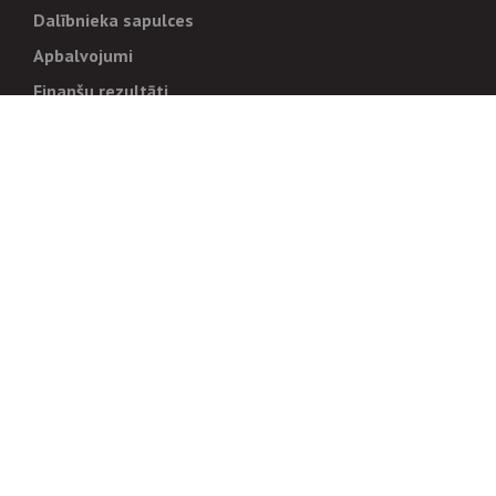
Dalībnieka sapulces
Apbalvojumi
Finanšu rezultāti
Pārvaldība
Stratēģija un mērķi
Politikas un kārtības
Trauksmes cēlējiem
Korupcijas novēršana
Tiesiskais regulējums
Sadarbības partneriem
Iepirkumi
Izsoles