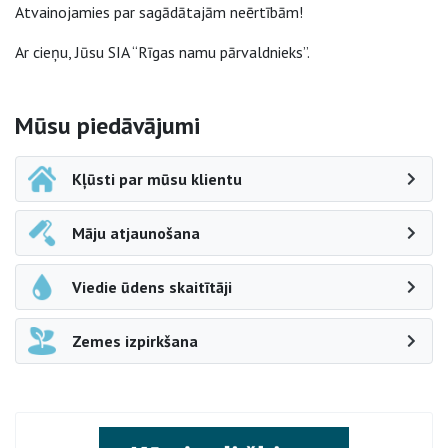
Atvainojamies par sagādātajām neērtībām!
Ar cieņu, Jūsu SIA “Rīgas namu pārvaldnieks”.
Sāna navigācija
Mūsu piedāvājumi
Kļūsti par mūsu klientu
Māju atjaunošana
Viedie ūdens skaitītāji
Zemes izpirkšana