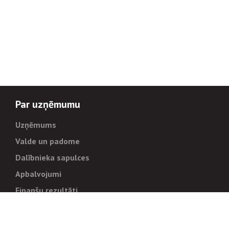
Par uzņēmumu
Uzņēmums
Valde un padome
Dalībnieka sapulces
Apbalvojumi
Finanšu rezultāti
Pārvaldība