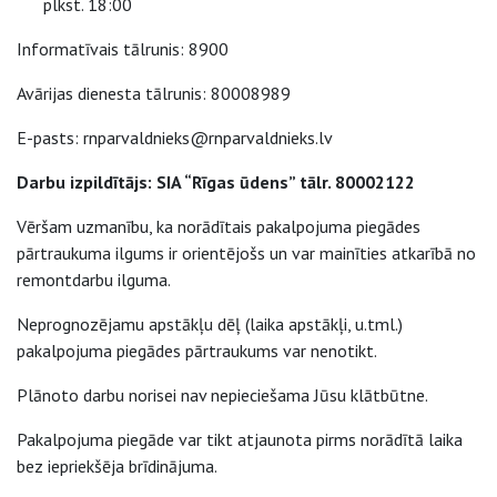
plkst. 18:00
Informatīvais tālrunis: 8900
Avārijas dienesta tālrunis: 80008989
E-pasts: rnparvaldnieks@rnparvaldnieks.lv
Darbu izpildītājs: SIA “Rīgas ūdens” tālr. 80002122
Vēršam uzmanību, ka norādītais pakalpojuma piegādes
pārtraukuma ilgums ir orientējošs un var mainīties atkarībā no
remontdarbu ilguma.
Neprognozējamu apstākļu dēļ (laika apstākļi, u.tml.)
pakalpojuma piegādes pārtraukums var nenotikt.
Plānoto darbu norisei nav nepieciešama Jūsu klātbūtne.
Pakalpojuma piegāde var tikt atjaunota pirms norādītā laika
bez iepriekšēja brīdinājuma.