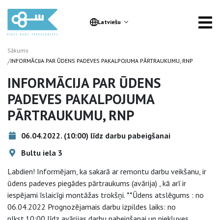
Latviešu
Sākums
/
INFORMĀCIJA PAR ŪDENS PADEVES PAKALPOJUMA PĀRTRAUKUMU, RNP
INFORMĀCIJA PAR ŪDENS
PADEVES PAKALPOJUMA
PĀRTRAUKUMU, RNP
06.04.2022. (10:00) līdz darbu pabeigšanai
Bultu iela 3
Labdien! Informējam, ka sakarā ar remontu darbu veikšanu, ir
ūdens padeves piegādes pārtraukums (avārija) , kā arī ir
iespējami īslaicīgi montāžas trokšņi. **Ūdens atslēgums : no
06.04.2022 Prognozējamais darbu izpildes laiks: no
plkst.10:00 līdz avārijas darbu pabeigšanai un piekļuves