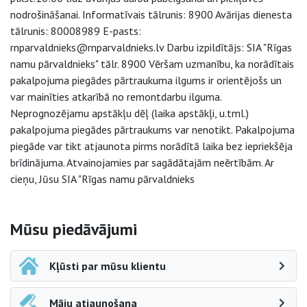
nodrošināšanai. Informatīvais tālrunis: 8900 Avārijas dienesta
tālrunis: 80008989 E-pasts:
rnparvaldnieks@rnparvaldnieks.lv Darbu izpildītājs: SIA "Rīgas
namu pārvaldnieks" tālr. 8900 Vēršam uzmanību, ka norādītais
pakalpojuma piegādes pārtraukuma ilgums ir orientējošs un
var mainīties atkarībā no remontdarbu ilguma.
Neprognozējamu apstākļu dēļ (laika apstākļi, u.tml.)
pakalpojuma piegādes pārtraukums var nenotikt. Pakalpojuma
piegāde var tikt atjaunota pirms norādītā laika bez iepriekšēja
brīdinājuma. Atvainojamies par sagādātajām neērtībām. Ar
cieņu, Jūsu SIA "Rīgas namu pārvaldnieks
Sāna navigācija
Mūsu piedāvājumi
Kļūsti par mūsu klientu
Māju atjaunošana