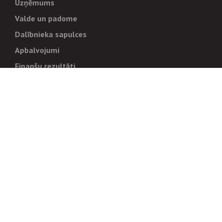
Uzņēmums
Valde un padome
Dalībnieka sapulces
Apbalvojumi
Finanšu rezultāti
Pārvaldība
Stratēģija un mērķi
Politikas un kārtības
Trauksmes cēlējiem
Korupcijas novēršana
Tiesiskais regulējums
Sadarbības partneriem
Iepirkumi