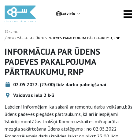
Latviešu
Sākums
/
INFORMĀCIJA PAR ŪDENS PADEVES PAKALPOJUMA PĀRTRAUKUMU, RNP
INFORMĀCIJA PAR ŪDENS
PADEVES PAKALPOJUMA
PĀRTRAUKUMU, RNP
02.05.2022. (23:00) līdz darbu pabeigšanai
Vaidavas iela 2 k-3
Labdien! Informējam, ka sakarā ar remontu darbu veikšanu,būs
ūdens padeves piegādes pārtraukums, kā arī ir iespējami
īslaicīgi montāžas trokšņi. Komercuzskaites mēraparāta
mezgla sakārtošana Ūdens atslēgums : no 02.05.2022
Prognozējamais darbu izpildes laiks: no plkst.23:00 līdz