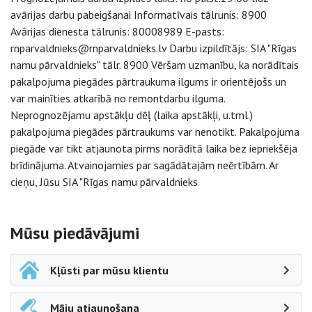
avārijas darbu pabeigšanai Informatīvais tālrunis: 8900
Avārijas dienesta tālrunis: 80008989 E-pasts:
rnparvaldnieks@rnparvaldnieks.lv Darbu izpildītājs: SIA "Rīgas
namu pārvaldnieks" tālr. 8900 Vēršam uzmanību, ka norādītais
pakalpojuma piegādes pārtraukuma ilgums ir orientējošs un
var mainīties atkarībā no remontdarbu ilguma.
Neprognozējamu apstākļu dēļ (laika apstākļi, u.tml.)
pakalpojuma piegādes pārtraukums var nenotikt. Pakalpojuma
piegāde var tikt atjaunota pirms norādītā laika bez iepriekšēja
brīdinājuma. Atvainojamies par sagādātajām neērtībām. Ar
cieņu, Jūsu SIA "Rīgas namu pārvaldnieks
Sāna navigācija
Mūsu piedāvājumi
Kļūsti par mūsu klientu
Māju atjaunošana