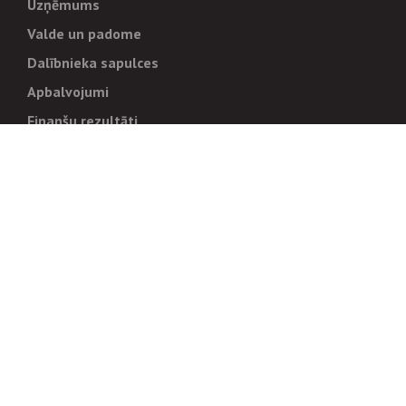
Uzņēmums
Valde un padome
Dalībnieka sapulces
Apbalvojumi
Finanšu rezultāti
Pārvaldība
Stratēģija un mērķi
Politikas un kārtības
Trauksmes cēlējiem
Korupcijas novēršana
Tiesiskais regulējums
Sadarbības partneriem
Iepirkumi