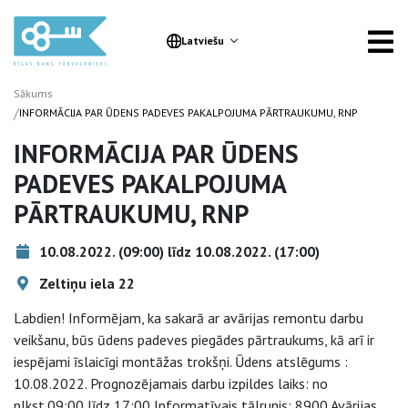
Latviešu
Sākums
/
INFORMĀCIJA PAR ŪDENS PADEVES PAKALPOJUMA PĀRTRAUKUMU, RNP
INFORMĀCIJA PAR ŪDENS
PADEVES PAKALPOJUMA
PĀRTRAUKUMU, RNP
10.08.2022. (09:00) līdz 10.08.2022. (17:00)
Zeltiņu iela 22
Labdien! Informējam, ka sakarā ar avārijas remontu darbu
veikšanu, būs ūdens padeves piegādes pārtraukums, kā arī ir
iespējami īslaicīgi montāžas trokšņi. Ūdens atslēgums :
10.08.2022. Prognozējamais darbu izpildes laiks: no
plkst.09:00 līdz 17:00 Informatīvais tālrunis: 8900 Avārijas