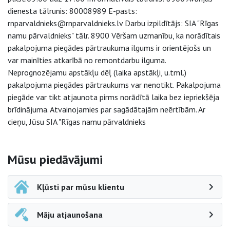
dienesta tālrunis: 80008989 E-pasts:
rnparvaldnieks@rnparvaldnieks.lv Darbu izpildītājs: SIA "Rīgas
namu pārvaldnieks" tālr. 8900 Vēršam uzmanību, ka norādītais
pakalpojuma piegādes pārtraukuma ilgums ir orientējošs un
var mainīties atkarībā no remontdarbu ilguma.
Neprognozējamu apstākļu dēļ (laika apstākļi, u.tml.)
pakalpojuma piegādes pārtraukums var nenotikt. Pakalpojuma
piegāde var tikt atjaunota pirms norādītā laika bez iepriekšēja
brīdinājuma. Atvainojamies par sagādātajām neērtībām. Ar
cieņu, Jūsu SIA "Rīgas namu pārvaldnieks
Sāna navigācija
Mūsu piedāvājumi
Kļūsti par mūsu klientu
Māju atjaunošana