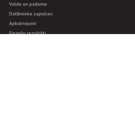
Valde un padome
Dalībnieka sapulces
Apbalvojumi
Finanšu rezultāti
Pārvaldība
Stratēģija un mērķi
Politikas un kārtības
Trauksmes cēlējiem
Korupcijas novēršana
Tiesiskais regulējums
Sadarbības partneriem
Iepirkumi
Izsoles