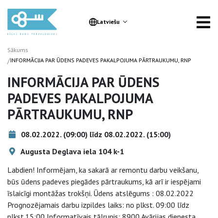
Latviešu
Sākums
/
INFORMĀCIJA PAR ŪDENS PADEVES PAKALPOJUMA PĀRTRAUKUMU, RNP
INFORMĀCIJA PAR ŪDENS
PADEVES PAKALPOJUMA
PĀRTRAUKUMU, RNP
08.02.2022. (09:00) līdz 08.02.2022. (15:00)
Augusta Deglava iela 104 k-1
Labdien! Informējam, ka sakarā ar remontu darbu veikšanu,
būs ūdens padeves piegādes pārtraukums, kā arī ir iespējami
īslaicīgi montāžas trokšņi. Ūdens atslēgums : 08.02.2022
Prognozējamais darbu izpildes laiks: no plkst. 09:00 līdz
plkst.15:00 Informatīvais tālrunis: 8900 Avārijas dienesta