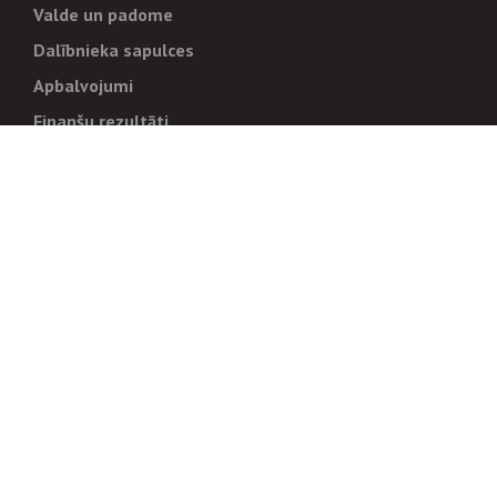
Valde un padome
Dalībnieka sapulces
Apbalvojumi
Finanšu rezultāti
Pārvaldība
Stratēģija un mērķi
Politikas un kārtības
Trauksmes cēlējiem
Korupcijas novēršana
Tiesiskais regulējums
Sadarbības partneriem
Iepirkumi
Izsoles