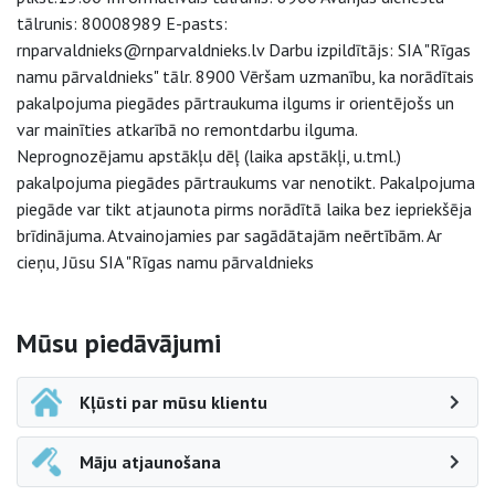
tālrunis: 80008989 E-pasts:
rnparvaldnieks@rnparvaldnieks.lv Darbu izpildītājs: SIA "Rīgas
namu pārvaldnieks" tālr. 8900 Vēršam uzmanību, ka norādītais
pakalpojuma piegādes pārtraukuma ilgums ir orientējošs un
var mainīties atkarībā no remontdarbu ilguma.
Neprognozējamu apstākļu dēļ (laika apstākļi, u.tml.)
pakalpojuma piegādes pārtraukums var nenotikt. Pakalpojuma
piegāde var tikt atjaunota pirms norādītā laika bez iepriekšēja
brīdinājuma. Atvainojamies par sagādātajām neērtībām. Ar
cieņu, Jūsu SIA "Rīgas namu pārvaldnieks
Sāna navigācija
Mūsu piedāvājumi
Kļūsti par mūsu klientu
Māju atjaunošana