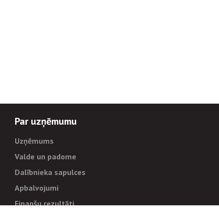
Par uzņēmumu
Uzņēmums
Valde un padome
Dalībnieka sapulces
Apbalvojumi
Finanšu rezultāti