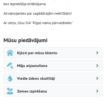
bez iepriekšēja brīdinājuma.
Atvainojamies par sagādātajām neērtībām!
Ar cieņu, Jūsu SIA “Rīgas namu pārvaldnieks”.
Sāna navigācija
Mūsu piedāvājumi
Kļūsti par mūsu klientu
Māju atjaunošana
Viedie ūdens skaitītāji
Zemes izpirkšana