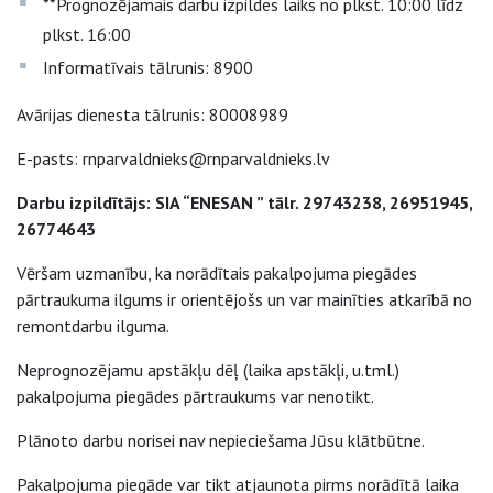
**Prognozējamais darbu izpildes laiks no plkst. 10:00 līdz
plkst. 16:00
Informatīvais tālrunis: 8900
Avārijas dienesta tālrunis: 80008989
E-pasts: rnparvaldnieks@rnparvaldnieks.lv
Darbu izpildītājs: SIA “ENESAN ” tālr. 29743238, 26951945,
26774643
Vēršam uzmanību, ka norādītais pakalpojuma piegādes
pārtraukuma ilgums ir orientējošs un var mainīties atkarībā no
remontdarbu ilguma.
Neprognozējamu apstākļu dēļ (laika apstākļi, u.tml.)
pakalpojuma piegādes pārtraukums var nenotikt.
Plānoto darbu norisei nav nepieciešama Jūsu klātbūtne.
Pakalpojuma piegāde var tikt atjaunota pirms norādītā laika