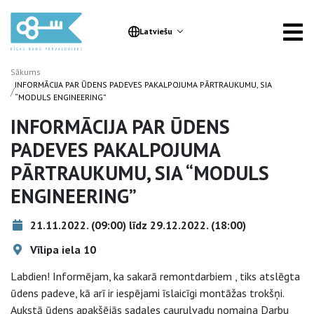
Latviešu
Sākums
INFORMĀCIJA PAR ŪDENS PADEVES PAKALPOJUMA PĀRTRAUKUMU, SIA
/
“MODULS ENGINEERING”
INFORMĀCIJA PAR ŪDENS
PADEVES PAKALPOJUMA
PĀRTRAUKUMU, SIA “MODULS
ENGINEERING”
21.11.2022. (09:00) līdz 29.12.2022. (18:00)
Vīlipa iela 10
Labdien! Informējam, ka sakarā remontdarbiem , tiks atslēgta
ūdens padeve, kā arī ir iespējami īslaicīgi montāžas trokšņi.
Aukstā ūdens apakšējās sadales cauruļvadu nomaiņa Darbu