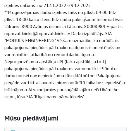
izpildes datums: no 21.11.2022-29.12.2022
**Prognozējamais darbu izpildes laiks no plkst. 09:00 līdz
plkst. 18:00 katru dienu līdz darbu pabeigšanai. Informatīvais
tālrunis: 8900 Avārijas dienesta tālrunis: 80008989 E-pasts:
rnparvaldnieks@rnparvaldnieks.lv Darbu izpildītājs: SIA
"MODULS ENGINEERING" Vēršam uzmanību, ka norādītais
pakalpojuma piegādes pārtraukuma ilgums ir orientējošs un
var mainīties atkarībā no remontdarbu ilguma.
Neprognozējamu apstākļu dēļ (laika apstākļi, u.tml.)
pakalpojuma piegādes pārtraukums var nenotikt. Plānoto
darbu norisei nav nepieciešama Jūsu klātbūtne. Pakalpojuma
piegāde var tikt atjaunota pirms norādītā laika bez iepriekšēja
brīdinājuma. Atvainojamies par sagādātajām neērtībām! Ar
cieņu, Jūsu SIA "Rīgas namu pārvaldnieks".
Sāna navigācija
Mūsu piedāvājumi