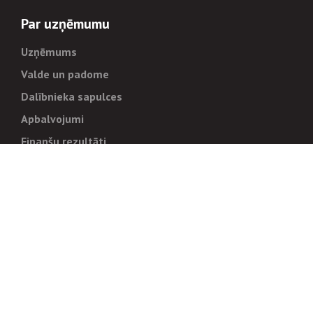
Par uzņēmumu
Uzņēmums
Valde un padome
Dalībnieka sapulces
Apbalvojumi
Finanšu rezultāti
Pārvaldība
Stratēģija un mērķi
Politikas un kārtības
Trauksmes cēlējiem
Korupcijas novēršana
Tiesiskais regulējums