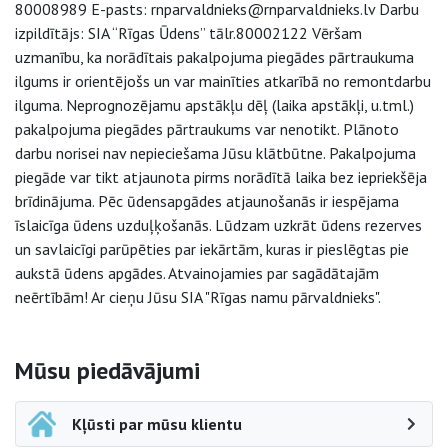
80008989 E-pasts: rnparvaldnieks@rnparvaldnieks.lv Darbu
izpildītājs: SIA “Rīgas Ūdens” tālr.80002122 Vēršam
uzmanību, ka norādītais pakalpojuma piegādes pārtraukuma
ilgums ir orientējošs un var mainīties atkarībā no remontdarbu
ilguma. Neprognozējamu apstākļu dēļ (laika apstākļi, u.tml.)
pakalpojuma piegādes pārtraukums var nenotikt. Plānoto
darbu norisei nav nepieciešama Jūsu klātbūtne. Pakalpojuma
piegāde var tikt atjaunota pirms norādītā laika bez iepriekšēja
brīdinājuma. Pēc ūdensapgādes atjaunošanās ir iespējama
īslaicīga ūdens uzduļķošanās. Lūdzam uzkrāt ūdens rezerves
un savlaicīgi parūpēties par iekārtām, kuras ir pieslēgtas pie
aukstā ūdens apgādes. Atvainojamies par sagādātajām
neērtībām! Ar cieņu Jūsu SIA "Rīgas namu pārvaldnieks".
Sāna navigācija
Mūsu piedāvājumi
Kļūsti par mūsu klientu