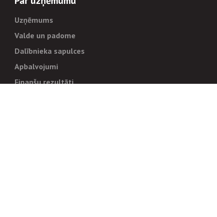
Par uzņēmumu
Uzņēmums
Valde un padome
Dalībnieka sapulces
Apbalvojumi
Finanšu rezultāti
Pārvaldība
Stratēģija un mērķi
Politikas un kārtības
Trauksmes cēlējiem
Korupcijas novēršana
Tiesiskais regulējums
Sadarbības partneriem