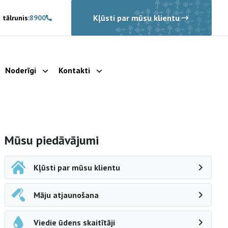
Kļūsti par mūsu klientu
 tālrunis:
8900
Noderīgi
Kontakti
rādīt apakšizvēlni
Parādīt apakšizvēlni
Parādīt apakšizvēlni
Sāna navigācija
Mūsu piedāvājumi
Kļūsti par mūsu klientu
Māju atjaunošana
Viedie ūdens skaitītāji