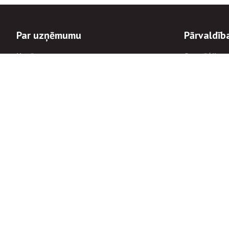
Par uzņēmumu
Pārvaldīb
Uzņēmums
Stratēģija u
Valde un padome
Politikas un
Dalībnieka sapulces
Trauksmes c
Apbalvojumi
Korupcijas 
Finanšu rezultāti
Tiesiskais 
8900
Informācijas
tālrunis:
Avārijas dienesta diennakts