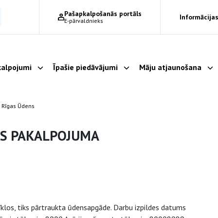
Pašapkalpošanās portāls
Informācijas
E-pārvaldnieks
alpojumi
Īpašie piedāvājumi
Māju atjaunošana
Parādīt apakšizvēlni
Parādīt apakšizvēlni
Pa
 Rīgas Ūdens
ES PAKALPOJUMA
klos, tiks pārtraukta ūdensapgāde. Darbu izpildes datums