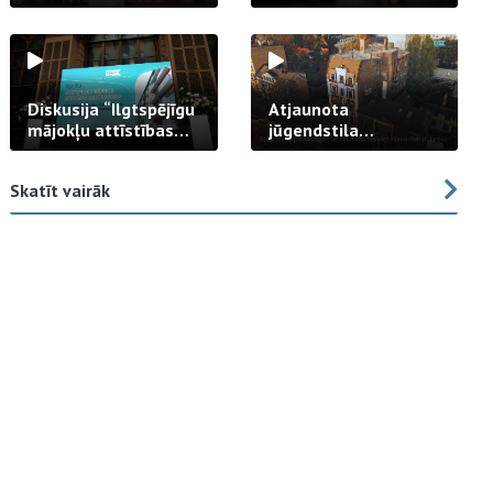
strādā praksē
Diskusija “Ilgtspējīgu
Atjaunota
mājokļu attīstības
jūgendstila
izaicinājums”
arhitektūras pērles
fasāde Tallinas ielā
Skatīt vairāk
23