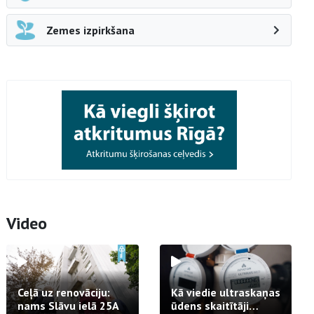
Zemes izpirkšana
Video
Ceļā uz renovāciju:
Kā viedie ultraskaņas
nams Slāvu ielā 25A
ūdens skaitītāji