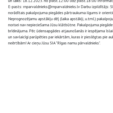
un laiks: 18.12.2023. no plkst.12:00 līdz plkst.18:00 Informat
E-pasts: rnparvaldnieks@rnparvaldnieks.lv Darbu izpildītājs:
norādītais pakalpojuma piegādes pārtraukuma ilgums ir orient
Neprognozējamu apstākļu dēļ (laika apstākļi, u.tml.) pakalpo
norisei nav nepieciešama Jūsu klātbūtne. Pakalpojuma piegāde v
brīdinājuma. Pēc ūdensapgādes atjaunošanās ir iespējama īsl
un savlaicīgi parūpēties par iekārtām, kuras ir pieslēgtas pie
neērtībām! Ar cieņu Jūsu SIA "Rīgas namu pārvaldnieks".