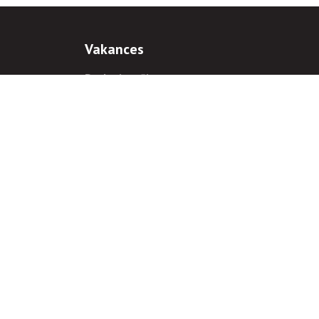
Vakances
Darba iespējas
Prakses iespējas
antiem
 gadījumā hipersaite uz
www.rnparvaldnieks.lv
ir obligāta.