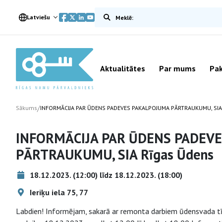
Meklēt vietnē
Latviešu
Aktualitātes
Par mums
Pak
/
Sākums
INFORMĀCIJA PAR ŪDENS PADEVES PAKALPOJUMA PĀRTRAUKUMU, SIA
INFORMĀCIJA PAR ŪDENS PADEV
PĀRTRAUKUMU, SIA Rīgas Ūdens
18.12.2023. (12:00) līdz 18.12.2023. (18:00)
Ieriķu iela 75, 77
Labdien! Informējam, sakarā ar remonta darbiem ūdensvada tī