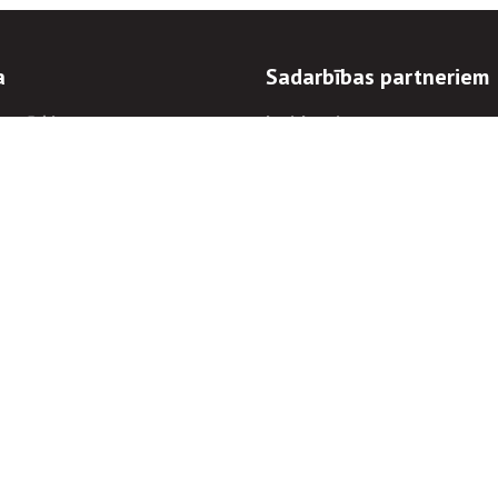
a
Sadarbības partneriem
n mērķi
Iepirkumi
 kārtības
Izsoles
ēlējiem
Zemes īpašniekiem
novēršana
Elektronisko sakaru komers
regulējums
Norēķinu informācija
Informācijas un/vai rakstu pārpublicēšanas
Piekļūstamība