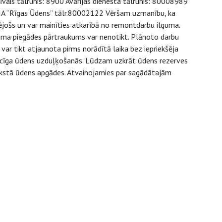
īvais tālrunis: 8900 Avārijas dienesta tālrunis: 80008989
 SIA “Rīgas Ūdens” tālr.80002122 Vēršam uzmanību, ka
ējošs un var mainīties atkarībā no remontdarbu ilguma.
juma piegādes pārtraukums var nenotikt. Plānoto darbu
ar tikt atjaunota pirms norādītā laika bez iepriekšēja
aicīga ūdens uzduļķošanās. Lūdzam uzkrāt ūdens rezerves
 aukstā ūdens apgādes. Atvainojamies par sagādātajām