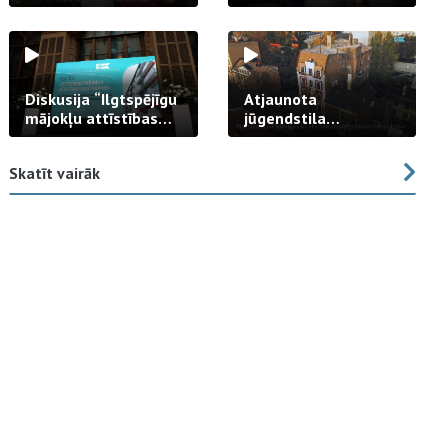
strādā praksē
Diskusija “Ilgtspējīgu
Atjaunota
mājokļu attīstības
jūgendstila
izaicinājums”
arhitektūras pērles
fasāde Tallinas ielā
Skatīt vairāk
23