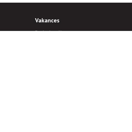
Vakances
Darba iespējas
Prakses iespējas
antiem
 gadījumā hipersaite uz
www.rnparvaldnieks.lv
ir obligāta.