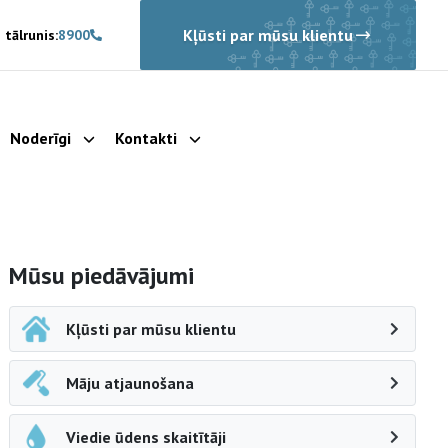
Kļūsti par mūsu klientu
 tālrunis:
8900
Noderīgi
Kontakti
rādīt apakšizvēlni
Parādīt apakšizvēlni
Parādīt apakšizvēlni
Sāna navigācija
Mūsu piedāvājumi
Kļūsti par mūsu klientu
Māju atjaunošana
Viedie ūdens skaitītāji