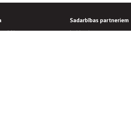
a
Sadarbības partneriem
n mērķi
Iepirkumi
 kārtības
Izsoles
ēlējiem
Zemes īpašniekiem
novēršana
Elektronisko sakaru komers
regulējums
Norēķinu informācija
Informācijas un/vai rakstu pārpublicēšanas
Piekļūstamība