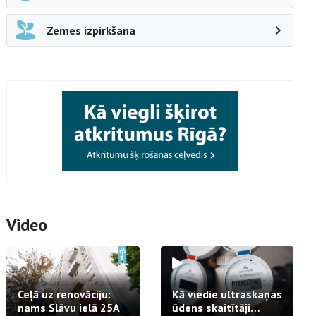
Zemes izpirkšana
Video
Ceļā uz renovāciju:
Kā viedie ultraskaņas
nams Slāvu ielā 25A
ūdens skaitītāji