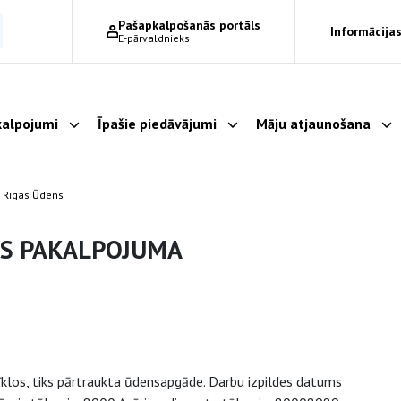
Pašapkalpošanās portāls
Informācijas
E-pārvaldnieks
alpojumi
Īpašie piedāvājumi
Māju atjaunošana
Parādīt apakšizvēlni
Parādīt apakšizvēlni
Pa
 Rīgas Ūdens
ES PAKALPOJUMA
klos, tiks pārtraukta ūdensapgāde. Darbu izpildes datums