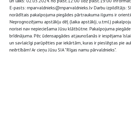
un laiks: 02.03.2024. no plkst.12:00 līdz plkst.19:00 Informat
E-pasts: rnparvaldnieks@rnparvaldnieks.lv Darbu izpildītājs:
norādītais pakalpojuma piegādes pārtraukuma ilgums ir orient
Neprognozējamu apstākļu dēļ (laika apstākļi, u.tml.) pakalpo
norisei nav nepieciešama Jūsu klātbūtne. Pakalpojuma piegāde v
brīdinājuma. Pēc ūdensapgādes atjaunošanās ir iespējama īsl
un savlaicīgi parūpēties par iekārtām, kuras ir pieslēgtas pie
neērtībām! Ar cieņu Jūsu SIA "Rīgas namu pārvaldnieks".