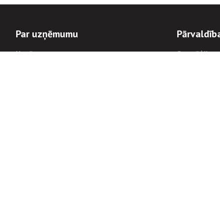
Par uzņēmumu
Pārvaldīb
Uzņēmums
Stratēģija u
Valde un padome
Politikas un
Dalībnieka sapulces
Trauksmes c
Apbalvojumi
Korupcijas 
Finanšu rezultāti
Tiesiskais 
8900
Informācijas
tālrunis:
Avārijas dienesta diennakts