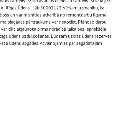
īvais tālrunis: 8900 Avārijas dienesta tālrunis: 80008989
 SIA “Rīgas Ūdens” tālr.80002122 Vēršam uzmanību, ka
ējošs un var mainīties atkarībā no remontdarbu ilguma.
juma piegādes pārtraukums var nenotikt. Plānoto darbu
ar tikt atjaunota pirms norādītā laika bez iepriekšēja
aicīga ūdens uzduļķošanās. Lūdzam uzkrāt ūdens rezerves
 aukstā ūdens apgādes. Atvainojamies par sagādātajām