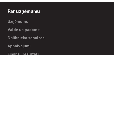
Par uzņēmumu
Uzņēmums
Valde un padome
Dalībnieka sapulces
Apbalvojumi
Finanšu rezultāti
Pārvaldība
Stratēģija un mērķi
Politikas un kārtības
Trauksmes cēlējiem
Korupcijas novēršana
Tiesiskais regulējums