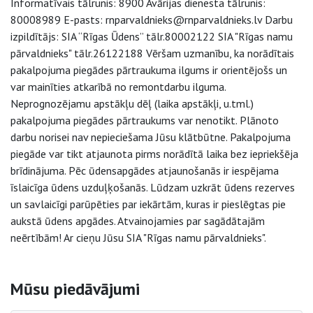
Informatīvais tālrunis: 8900 Avārijas dienesta tālrunis:
80008989 E-pasts: rnparvaldnieks@rnparvaldnieks.lv Darbu
izpildītājs: SIA “Rīgas Ūdens” tālr.80002122 SIA "Rīgas namu
pārvaldnieks" tālr.26122188 Vēršam uzmanību, ka norādītais
pakalpojuma piegādes pārtraukuma ilgums ir orientējošs un
var mainīties atkarībā no remontdarbu ilguma.
Neprognozējamu apstākļu dēļ (laika apstākļi, u.tml.)
pakalpojuma piegādes pārtraukums var nenotikt. Plānoto
darbu norisei nav nepieciešama Jūsu klātbūtne. Pakalpojuma
piegāde var tikt atjaunota pirms norādītā laika bez iepriekšēja
brīdinājuma. Pēc ūdensapgādes atjaunošanās ir iespējama
īslaicīga ūdens uzduļķošanās. Lūdzam uzkrāt ūdens rezerves
un savlaicīgi parūpēties par iekārtām, kuras ir pieslēgtas pie
aukstā ūdens apgādes. Atvainojamies par sagādātajām
neērtībām! Ar cieņu Jūsu SIA "Rīgas namu pārvaldnieks".
Sāna navigācija
Mūsu piedāvājumi