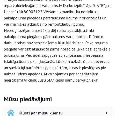
rnparvaldnieks@rnparvaldnieks.lv Darbu izpildītājs: SIA “Rīgas
Ūdens” tālr.80002122 Vēršam uzmanību, ka norādītais
pakalpojuma piegādes pārtraukuma ilgums ir orientējošs un
var mainīties atkarībā no remontdarbu ilguma.
Neprognozējamu apstākļu dēļ (laika apstākļi, u.tml.)
pakalpojuma piegādes pārtraukums var nenotikt. Plānoto
darbu norisei nav nepieciešama Jūsu klātbūtne. Pakalpojuma
piegāde var tikt atjaunota pirms norādītā laika bez iepriekšēja
brīdinājuma. Pēc ūdensapgādes atjaunošanās ir iespējama
īslaicīga ūdens uzduļķošanās. Lūdzam uzkrāt ūdens rezerves
un savlaicīgi parūpēties par iekārtām, kuras ir pieslēgtas pie
aukstā ūdens apgādes. Atvainojamies par sagādātajām
neērtībām! Ar cieņu Jūsu SIA "Rīgas namu pārvaldnieks".
Sāna navigācija
Mūsu piedāvājumi
Kļūsti par mūsu klientu