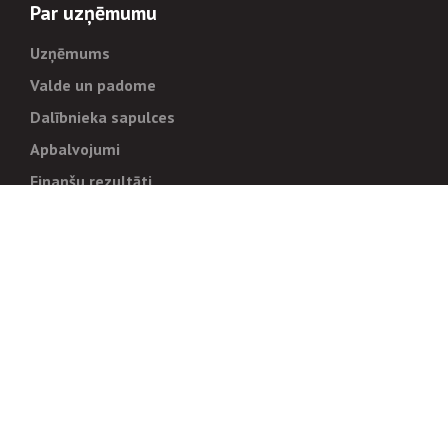
Par uzņēmumu
Uzņēmums
Valde un padome
Dalībnieka sapulces
Apbalvojumi
Finanšu rezultāti
Pārvaldība
Stratēģija un mērķi
Politikas un kārtības
Trauksmes cēlējiem
Korupcijas novēršana
Tiesiskais regulējums
Sadarbības partneriem