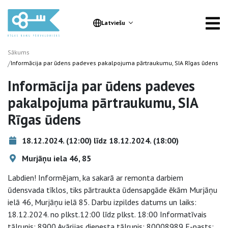
Latviešu
Sākums
/
Informācija par ūdens padeves pakalpojuma pārtraukumu, SIA Rīgas ūdens
Informācija par ūdens padeves
pakalpojuma pārtraukumu, SIA
Rīgas ūdens
18.12.2024. (12:00) līdz 18.12.2024. (18:00)
Murjāņu iela 46, 85
Labdien! Informējam, ka sakarā ar remonta darbiem
ūdensvada tīklos, tiks pārtraukta ūdensapgāde ēkām Murjāņu
ielā 46, Murjāņu ielā 85. Darbu izpildes datums un laiks:
18.12.2024. no plkst.12:00 līdz plkst. 18:00 Informatīvais
tālrunis: 8900 Avārijas dienesta tālrunis: 80008989 E-pasts: