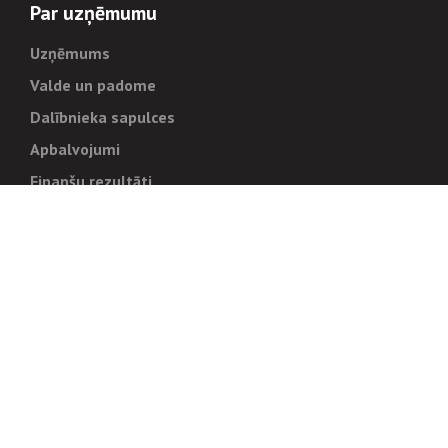
Par uzņēmumu
Uzņēmums
Valde un padome
Dalībnieka sapulces
Apbalvojumi
Finanšu rezultāti
Pārvaldība
Stratēģija un mērķi
Politikas un kārtības
Trauksmes cēlējiem
Korupcijas novēršana
Tiesiskais regulējums
Sadarbības partneriem