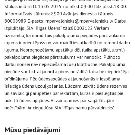
Slokas ielā 52D. 13.05.2025. no plkst.09:00 līdz plkst.18:00.
Informatīvais tālrunis: 8900 Avārijas dienesta tālrunis:
80008989 E-pasts: rnparvaldnieks@rnparvaldnieks.lv Darbu
izpildītājs: SIA “Rīgas Ūdens” tālr.80002122 Vēršam
uzmanību, ka norādītais pakalpojuma piegādes pārtraukuma
ilgums ir orientējošs un var mainīties atkarībā no remontdarbu
ilguma. Neprognozējamu apstākļu dēļ (laika apstākļi, u.tml.)
pakalpojuma piegādes pārtraukums var nenotikt. Plānoto
darbu norisei nav nepieciešama Jūsu klātbūtne. Pakalpojuma
piegāde var tikt atjaunota pirms norādītā laika bez iepriekšēja
brīdinājuma. Pēc ūdensapgādes atjaunošanās ir iespējama
īslaicīga ūdens uzduļķošanās. Lūdzam uzkrāt ūdens rezerves
un savlaicīgi parūpēties par iekārtām, kuras ir pieslēgtas pie
aukstā ūdens apgādes. Atvainojamies par sagādātajām
neērtībām! Ar cieņu Jūsu SIA "Rīgas namu pārvaldnieks".
Sāna navigācija
Mūsu piedāvājumi