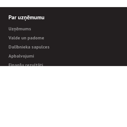
Par uzņēmumu
Uzņēmums
Valde un padome
Dalībnieka sapulces
Apbalvojumi
Finanšu rezultāti
Pārvaldība
Stratēģija un mērķi
Politikas un kārtības
Trauksmes cēlējiem
Korupcijas novēršana
Tiesiskais regulējums