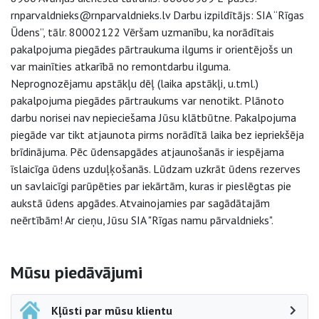
rnparvaldnieks@rnparvaldnieks.lv Darbu izpildītājs: SIA “Rīgas
Ūdens”, tālr. 80002122 Vēršam uzmanību, ka norādītais
pakalpojuma piegādes pārtraukuma ilgums ir orientējošs un
var mainīties atkarībā no remontdarbu ilguma.
Neprognozējamu apstākļu dēļ (laika apstākļi, u.tml.)
pakalpojuma piegādes pārtraukums var nenotikt. Plānoto
darbu norisei nav nepieciešama Jūsu klātbūtne. Pakalpojuma
piegāde var tikt atjaunota pirms norādītā laika bez iepriekšēja
brīdinājuma. Pēc ūdensapgādes atjaunošanās ir iespējama
īslaicīga ūdens uzduļķošanās. Lūdzam uzkrāt ūdens rezerves
un savlaicīgi parūpēties par iekārtām, kuras ir pieslēgtas pie
aukstā ūdens apgādes. Atvainojamies par sagādātajām
neērtībām! Ar cieņu, Jūsu SIA "Rīgas namu pārvaldnieks".
Sāna navigācija
Mūsu piedāvājumi
Kļūsti par mūsu klientu