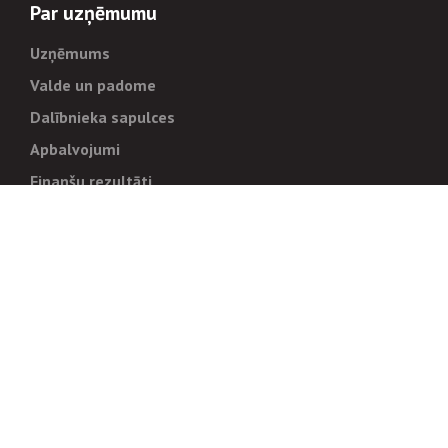
Par uzņēmumu
Uzņēmums
Valde un padome
Dalībnieka sapulces
Apbalvojumi
Finanšu rezultāti
Pārvaldība
Stratēģija un mērķi
Politikas un kārtības
Trauksmes cēlējiem
Korupcijas novēršana
Tiesiskais regulējums
Sadarbības partneriem