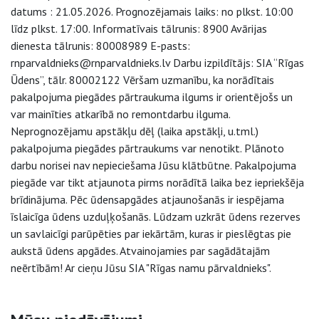
datums : 21.05.2026. Prognozējamais laiks: no plkst. 10:00
līdz plkst. 17:00. Informatīvais tālrunis: 8900 Avārijas
dienesta tālrunis: 80008989 E-pasts:
rnparvaldnieks@rnparvaldnieks.lv Darbu izpildītājs: SIA “Rīgas
Ūdens”, tālr. 80002122 Vēršam uzmanību, ka norādītais
pakalpojuma piegādes pārtraukuma ilgums ir orientējošs un
var mainīties atkarībā no remontdarbu ilguma.
Neprognozējamu apstākļu dēļ (laika apstākļi, u.tml.)
pakalpojuma piegādes pārtraukums var nenotikt. Plānoto
darbu norisei nav nepieciešama Jūsu klātbūtne. Pakalpojuma
piegāde var tikt atjaunota pirms norādītā laika bez iepriekšēja
brīdinājuma. Pēc ūdensapgādes atjaunošanās ir iespējama
īslaicīga ūdens uzduļķošanās. Lūdzam uzkrāt ūdens rezerves
un savlaicīgi parūpēties par iekārtām, kuras ir pieslēgtas pie
aukstā ūdens apgādes. Atvainojamies par sagādātajām
neērtībām! Ar cieņu Jūsu SIA "Rīgas namu pārvaldnieks".