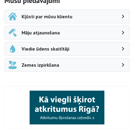
Sāna navigācija
Mūsu piedāvājumi
Kļūsti par mūsu klientu
Māju atjaunošana
Viedie ūdens skaitītāji
Zemes izpirkšana