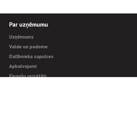
Par uzņēmumu
Uzņēmums
Valde un padome
Dalībnieka sapulces
Apbalvojumi
Finanšu rezultāti
Pārvaldība
Stratēģija un mērķi
Politikas un kārtības
Trauksmes cēlējiem
Korupcijas novēršana