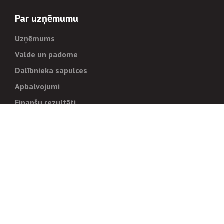
Par uzņēmumu
Uzņēmums
Valde un padome
Dalībnieka sapulces
Apbalvojumi
Finanšu rezultāti
Pārvaldība
Stratēģija un mērķi
Politikas un kārtības
Trauksmes cēlējiem
Korupcijas novēršana
Tiesiskais regulējums