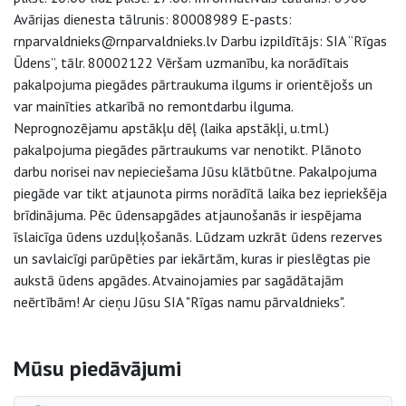
Avārijas dienesta tālrunis: 80008989 E-pasts:
rnparvaldnieks@rnparvaldnieks.lv Darbu izpildītājs: SIA “Rīgas
Ūdens”, tālr. 80002122 Vēršam uzmanību, ka norādītais
pakalpojuma piegādes pārtraukuma ilgums ir orientējošs un
var mainīties atkarībā no remontdarbu ilguma.
Neprognozējamu apstākļu dēļ (laika apstākļi, u.tml.)
pakalpojuma piegādes pārtraukums var nenotikt. Plānoto
darbu norisei nav nepieciešama Jūsu klātbūtne. Pakalpojuma
piegāde var tikt atjaunota pirms norādītā laika bez iepriekšēja
brīdinājuma. Pēc ūdensapgādes atjaunošanās ir iespējama
īslaicīga ūdens uzduļķošanās. Lūdzam uzkrāt ūdens rezerves
un savlaicīgi parūpēties par iekārtām, kuras ir pieslēgtas pie
aukstā ūdens apgādes. Atvainojamies par sagādātajām
neērtībām! Ar cieņu Jūsu SIA "Rīgas namu pārvaldnieks".
Sāna navigācija
Mūsu piedāvājumi