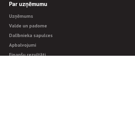
Par uzņēmumu
Uzņēmums
Valde un padome
Dalībnieka sapulces
Apbalvojumi
Finanšu rezultāti
Pārvaldība
Stratēģija un mērķi
Politikas un kārtības
Trauksmes cēlējiem
Korupcijas novēršana
Tiesiskais regulējums
Sadarbības partneriem