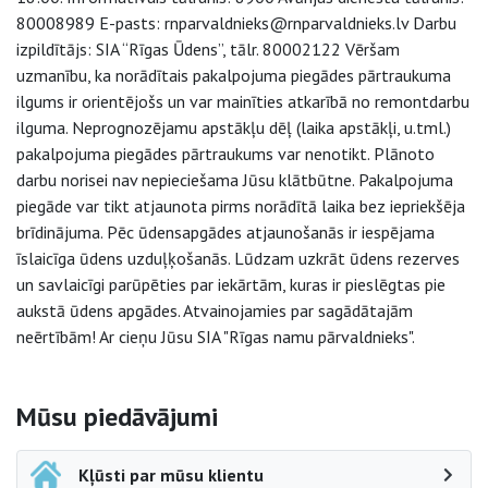
80008989 E-pasts: rnparvaldnieks@rnparvaldnieks.lv Darbu
izpildītājs: SIA “Rīgas Ūdens”, tālr. 80002122 Vēršam
uzmanību, ka norādītais pakalpojuma piegādes pārtraukuma
ilgums ir orientējošs un var mainīties atkarībā no remontdarbu
ilguma. Neprognozējamu apstākļu dēļ (laika apstākļi, u.tml.)
pakalpojuma piegādes pārtraukums var nenotikt. Plānoto
darbu norisei nav nepieciešama Jūsu klātbūtne. Pakalpojuma
piegāde var tikt atjaunota pirms norādītā laika bez iepriekšēja
brīdinājuma. Pēc ūdensapgādes atjaunošanās ir iespējama
īslaicīga ūdens uzduļķošanās. Lūdzam uzkrāt ūdens rezerves
un savlaicīgi parūpēties par iekārtām, kuras ir pieslēgtas pie
aukstā ūdens apgādes. Atvainojamies par sagādātajām
neērtībām! Ar cieņu Jūsu SIA "Rīgas namu pārvaldnieks".
Sāna navigācija
Mūsu piedāvājumi
Kļūsti par mūsu klientu