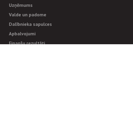
Uzņēmums
Valde un padome
Dalībnieka sapulces
Apbalvojumi
Finanšu rezultāti
Pārvaldība
Stratēģija un mērķi
Politikas un kārtības
Trauksmes cēlējiem
Korupcijas novēršana
Tiesiskais regulējums
Sadarbības partneriem