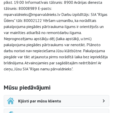
plkst. 19:00 Informatīvais tālrunis: 8900 Avārijas dienesta
tālrunis: 80008989 E-pasts:
rnparvaldnieks@rnparvaldnieks.lv Darbu izpildītājs: SIA "Rīgas
Ūdens" tālr. 80002122 Vēršam uzmanību, ka norādītais
pakalpojuma piegādes pārtraukuma ilgums ir orientējošs un
var mainīties atkarībā no remontdarbu ilguma.
Neprognozējamu apstākļu dēļ (laika apstākļi, u.tml.)
pakalpojuma piegādes pārtraukums var nenotikt. Plānoto
darbu norisei nav nepieciešama Jūsu klātbūtne. Pakalpojuma
piegāde var tikt atjaunota pirms norādītā laika bez iepriekšēja
brīdinājuma. Atvainojamies par sagādātajām neērtībām! Ar
cieņu, Jūsu SIA "Rīgas namu pārvaldnieks".
Sāna navigācija
Mūsu piedāvājumi
Kļūsti par mūsu klientu