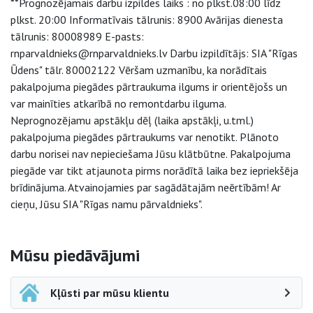
**Prognozējamais darbu izpildes laiks : no plkst.08:00 līdz
plkst. 20:00 Informatīvais tālrunis: 8900 Avārijas dienesta
tālrunis: 80008989 E-pasts:
rnparvaldnieks@rnparvaldnieks.lv Darbu izpildītājs: SIA "Rīgas
Ūdens" tālr. 80002122 Vēršam uzmanību, ka norādītais
pakalpojuma piegādes pārtraukuma ilgums ir orientējošs un
var mainīties atkarībā no remontdarbu ilguma.
Neprognozējamu apstākļu dēļ (laika apstākļi, u.tml.)
pakalpojuma piegādes pārtraukums var nenotikt. Plānoto
darbu norisei nav nepieciešama Jūsu klātbūtne. Pakalpojuma
piegāde var tikt atjaunota pirms norādītā laika bez iepriekšēja
brīdinājuma. Atvainojamies par sagādātajām neērtībām! Ar
cieņu, Jūsu SIA "Rīgas namu pārvaldnieks".
Sāna navigācija
Mūsu piedāvājumi
Kļūsti par mūsu klientu