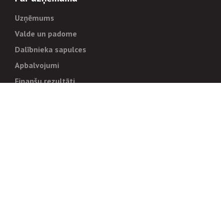
Uzņēmums
Valde un padome
Dalībnieka sapulces
Apbalvojumi
Finanšu rezultāti
Pārvaldība
Stratēģija un mērķi
Politikas un kārtības
Trauksmes cēlējiem
Korupcijas novēršana
Tiesiskais regulējums
Sadarbības partneriem