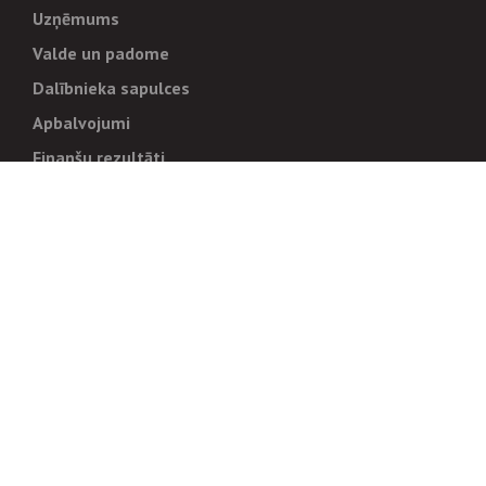
Uzņēmums
Valde un padome
Dalībnieka sapulces
Apbalvojumi
Finanšu rezultāti
Pārvaldība
Stratēģija un mērķi
Politikas un kārtības
Trauksmes cēlējiem
Korupcijas novēršana
Tiesiskais regulējums
Sadarbības partneriem