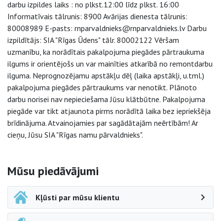
darbu izpildes laiks : no plkst.12:00 līdz plkst. 16:00
Informatīvais tālrunis: 8900 Avārijas dienesta tālrunis:
80008989 E-pasts: rnparvaldnieks@rnparvaldnieks.lv Darbu
izpildītājs: SIA "Rīgas Ūdens" tālr. 80002122 Vēršam
uzmanību, ka norādītais pakalpojuma piegādes pārtraukuma
ilgums ir orientējošs un var mainīties atkarībā no remontdarbu
ilguma. Neprognozējamu apstākļu dēļ (laika apstākļi, u.tml.)
pakalpojuma piegādes pārtraukums var nenotikt. Plānoto
darbu norisei nav nepieciešama Jūsu klātbūtne. Pakalpojuma
piegāde var tikt atjaunota pirms norādītā laika bez iepriekšēja
brīdinājuma. Atvainojamies par sagādātajām neērtībām! Ar
cieņu, Jūsu SIA "Rīgas namu pārvaldnieks".
Sāna navigācija
Mūsu piedāvājumi
Kļūsti par mūsu klientu