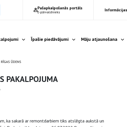
Pašapkalpošanās portāls
Informācijas
E-pārvaldnieks
alpojumi
Īpašie piedāvājumi
Māju atjaunošana
Parādīt apakšizvēlni
Parādīt apakšizvēlni
Pa
 RĪGAS ŪDENS
ES PAKALPOJUMA
S
m, ka sakarā ar remontdarbiem tiks atslēgta aukstā un