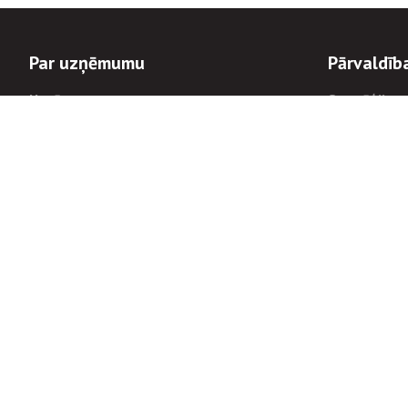
Par uzņēmumu
Pārvaldīb
Uzņēmums
Stratēģija u
Valde un padome
Politikas un
Dalībnieka sapulces
Trauksmes c
Apbalvojumi
Korupcijas 
Finanšu rezultāti
Tiesiskais 
8900
Informācijas
tālrunis:
Avārijas dienesta diennakts