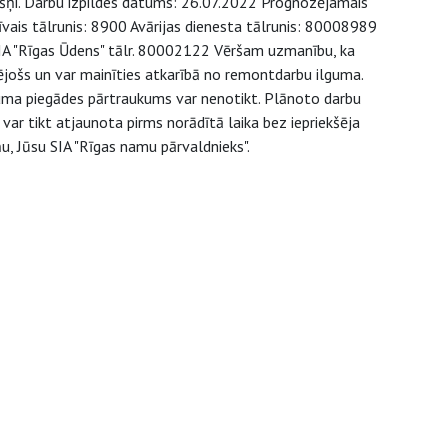
okšņi. Darbu izpildes datums: 26.07.2022 Prognozējamais
tīvais tālrunis: 8900 Avārijas dienesta tālrunis: 80008989
 SIA "Rīgas Ūdens" tālr. 80002122 Vēršam uzmanību, ka
ējošs un var mainīties atkarībā no remontdarbu ilguma.
juma piegādes pārtraukums var nenotikt. Plānoto darbu
ar tikt atjaunota pirms norādītā laika bez iepriekšēja
u, Jūsu SIA "Rīgas namu pārvaldnieks".