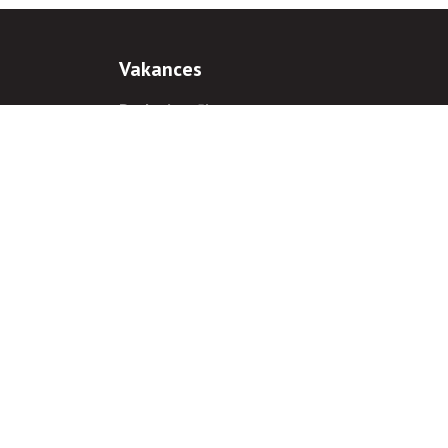
Vakances
Darba iespējas
Prakses iespējas
antiem
 gadījumā hipersaite uz
www.rnparvaldnieks.lv
ir obligāta.