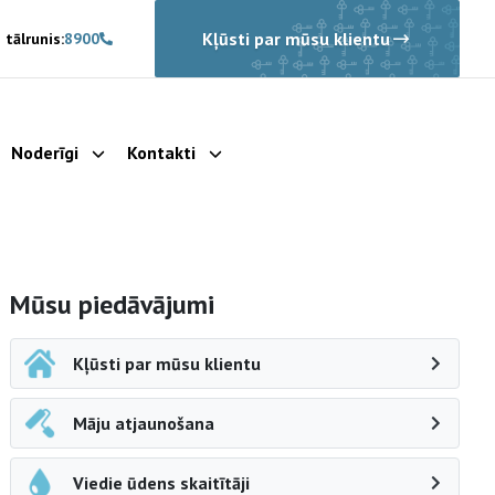
Kļūsti par mūsu klientu
 tālrunis:
8900
Noderīgi
Kontakti
rādīt apakšizvēlni
Parādīt apakšizvēlni
Parādīt apakšizvēlni
Sāna navigācija
Mūsu piedāvājumi
Kļūsti par mūsu klientu
Māju atjaunošana
Viedie ūdens skaitītāji