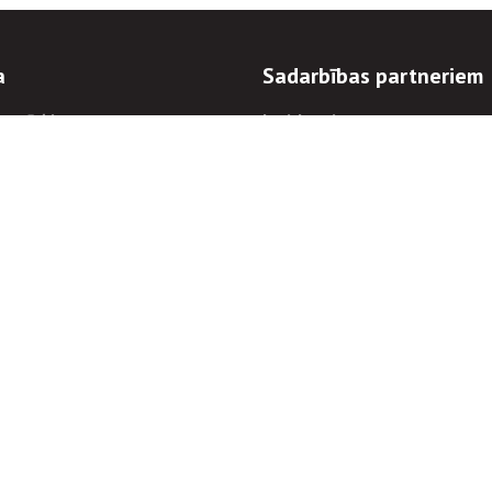
a
Sadarbības partneriem
n mērķi
Iepirkumi
 kārtības
Izsoles
ēlējiem
Zemes īpašniekiem
novēršana
Elektronisko sakaru komers
regulējums
Norēķinu informācija
Informācijas un/vai rakstu pārpublicēšanas
Piekļūstamība