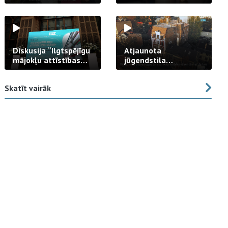
strādā praksē
Diskusija “Ilgtspējīgu
Atjaunota
mājokļu attīstības
jūgendstila
izaicinājums”
arhitektūras pērles
fasāde Tallinas ielā
Skatīt vairāk
23