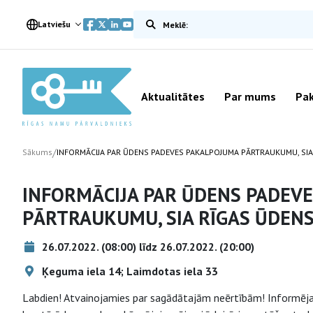
Meklēt vietnē
Latviešu
Aktualitātes
Par mums
Pak
/
Sākums
INFORMĀCIJA PAR ŪDENS PADEVES PAKALPOJUMA PĀRTRAUKUMU, SIA
INFORMĀCIJA PAR ŪDENS PADEV
PĀRTRAUKUMU, SIA RĪGAS ŪDEN
26.07.2022. (08:00) līdz 26.07.2022. (20:00)
Ķeguma iela 14; Laimdotas iela 33
Labdien! Atvainojamies par sagādātajām neērtībām! Informēja