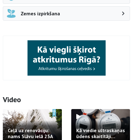
Zemes izpirkšana
Video
Ceļā uz renovāciju:
Kā viedie ultraskaņas
nams Slāvu ielā 25A
ūdens skaitītāji