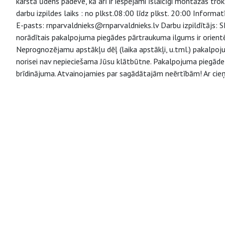
karstā ūdens padeve, kā arī ir iespējami īslaicīgi montāžas tr
darbu izpildes laiks : no plkst.08:00 līdz plkst. 20:00 Informa
E-pasts: rnparvaldnieks@rnparvaldnieks.lv Darbu izpildītājs:
norādītais pakalpojuma piegādes pārtraukuma ilgums ir orient
Neprognozējamu apstākļu dēļ (laika apstākļi, u.tml.) pakalpo
norisei nav nepieciešama Jūsu klātbūtne. Pakalpojuma piegāde v
brīdinājuma. Atvainojamies par sagādātajām neērtībām! Ar cieņ