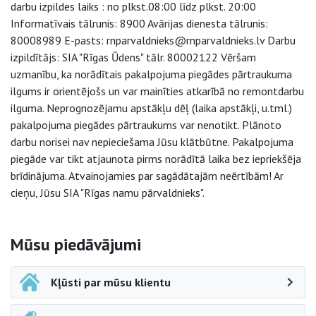
darbu izpildes laiks : no plkst.08:00 līdz plkst. 20:00
Informatīvais tālrunis: 8900 Avārijas dienesta tālrunis:
80008989 E-pasts: rnparvaldnieks@rnparvaldnieks.lv Darbu
izpildītājs: SIA "Rīgas Ūdens" tālr. 80002122 Vēršam
uzmanību, ka norādītais pakalpojuma piegādes pārtraukuma
ilgums ir orientējošs un var mainīties atkarībā no remontdarbu
ilguma. Neprognozējamu apstākļu dēļ (laika apstākļi, u.tml.)
pakalpojuma piegādes pārtraukums var nenotikt. Plānoto
darbu norisei nav nepieciešama Jūsu klātbūtne. Pakalpojuma
piegāde var tikt atjaunota pirms norādītā laika bez iepriekšēja
brīdinājuma. Atvainojamies par sagādātajām neērtībām! Ar
cieņu, Jūsu SIA "Rīgas namu pārvaldnieks".
Sāna navigācija
Mūsu piedāvājumi
Kļūsti par mūsu klientu