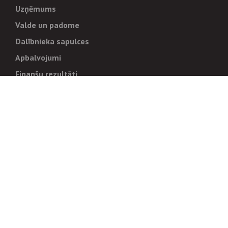
Uzņēmums
Valde un padome
Dalībnieka sapulces
Apbalvojumi
Finanšu rezultāti
Pārvaldība
Stratēģija un mērķi
Politikas un kārtības
Trauksmes cēlējiem
Korupcijas novēršana
Tiesiskais regulējums
Sadarbības partneriem