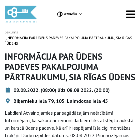
Latviešu
Sākums
INFORMĀCIJA PAR ŪDENS PADEVES PAKALPOJUMA PĀRTRAUKUMU, SIA RĪGAS
/
ŪDENS
INFORMĀCIJA PAR ŪDENS
PADEVES PAKALPOJUMA
PĀRTRAUKUMU, SIA RĪGAS ŪDENS
08.08.2022. (08:00) līdz 08.08.2022. (20:00)
Biķernieku iela 79, 105; Laimdotas iela 45
Labdien! Atvainojamies par sagādātajām neērtībām!
Informējam, ka sakarā ar remontdarbiem tiks atslēgta aukstā
un karstā ūdens padeve, kā arī ir iespējami īslaicīgi montāžas
trokšņi. Darbu izpildes datums: 08.08.2022 Prognozējamais