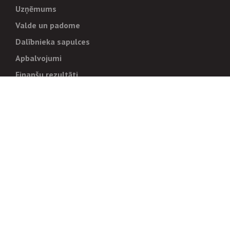
Uzņēmums
Valde un padome
Dalībnieka sapulces
Apbalvojumi
Finanšu rezultāti
Pārvaldība
Stratēģija un mērķi
Politikas un kārtības
Trauksmes cēlējiem
Korupcijas novēršana
Tiesiskais regulējums
Sadarbības partneriem