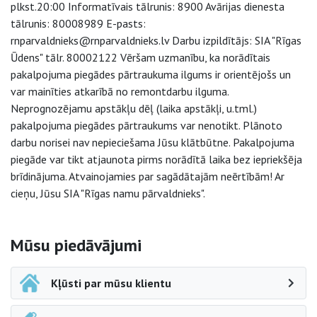
plkst.20:00 Informatīvais tālrunis: 8900 Avārijas dienesta
tālrunis: 80008989 E-pasts:
rnparvaldnieks@rnparvaldnieks.lv Darbu izpildītājs: SIA "Rīgas
Ūdens" tālr. 80002122 Vēršam uzmanību, ka norādītais
pakalpojuma piegādes pārtraukuma ilgums ir orientējošs un
var mainīties atkarībā no remontdarbu ilguma.
Neprognozējamu apstākļu dēļ (laika apstākļi, u.tml.)
pakalpojuma piegādes pārtraukums var nenotikt. Plānoto
darbu norisei nav nepieciešama Jūsu klātbūtne. Pakalpojuma
piegāde var tikt atjaunota pirms norādītā laika bez iepriekšēja
brīdinājuma. Atvainojamies par sagādātajām neērtībām! Ar
cieņu, Jūsu SIA "Rīgas namu pārvaldnieks".
Sāna navigācija
Mūsu piedāvājumi
Kļūsti par mūsu klientu