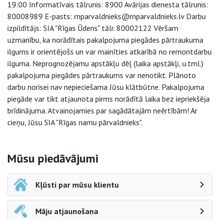
19:00 Informatīvais tālrunis: 8900 Avārijas dienesta tālrunis:
80008989 E-pasts: rnparvaldnieks@rnparvaldnieks.lv Darbu
izpildītājs: SIA "Rīgas Ūdens" tālr. 80002122 Vēršam
uzmanību, ka norādītais pakalpojuma piegādes pārtraukuma
ilgums ir orientējošs un var mainīties atkarībā no remontdarbu
ilguma. Neprognozējamu apstākļu dēļ (laika apstākļi, u.tml.)
pakalpojuma piegādes pārtraukums var nenotikt. Plānoto
darbu norisei nav nepieciešama Jūsu klātbūtne. Pakalpojuma
piegāde var tikt atjaunota pirms norādītā laika bez iepriekšēja
brīdinājuma. Atvainojamies par sagādātajām neērtībām! Ar
cieņu, Jūsu SIA "Rīgas namu pārvaldnieks".
Sāna navigācija
Mūsu piedāvājumi
Kļūsti par mūsu klientu
Māju atjaunošana