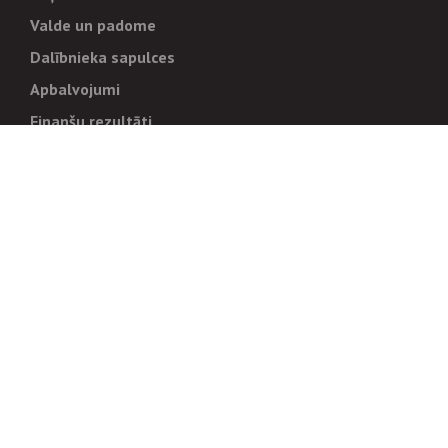
Valde un padome
Dalībnieka sapulces
Apbalvojumi
Finanšu rezultāti
Pārvaldība
Stratēģija un mērķi
Politikas un kārtības
Trauksmes cēlējiem
Korupcijas novēršana
Tiesiskais regulējums
Sadarbības partneriem
Iepirkumi