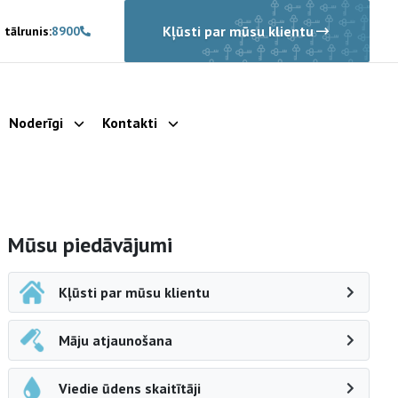
Kļūsti par mūsu klientu
 tālrunis:
8900
Noderīgi
Kontakti
rādīt apakšizvēlni
Parādīt apakšizvēlni
Parādīt apakšizvēlni
Sāna navigācija
Mūsu piedāvājumi
Kļūsti par mūsu klientu
Māju atjaunošana
Viedie ūdens skaitītāji