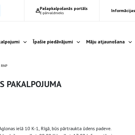
Pašapkalpošanās portāls
Informācijas
E-pārvaldnieks
alpojumi
Īpašie piedāvājumi
Māju atjaunošana
Parādīt apakšizvēlni
Parādīt apakšizvēlni
Pa
 RNP
ES PAKALPOJUMA
glonas ielā 10 K-1, Rīgā, būs pārtraukta ūdens padeve.