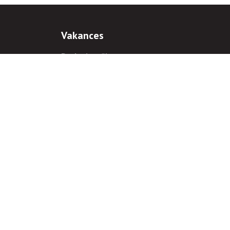
Vakances
Darba iespējas
Prakses iespējas
antiem
 gadījumā hipersaite uz
www.rnparvaldnieks.lv
ir obligāta.