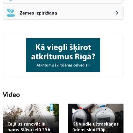
Zemes izpirkšana
Video
Ceļā uz renovāciju:
Kā viedie ultraskaņas
nams Slāvu ielā 25A
ūdens skaitītāji