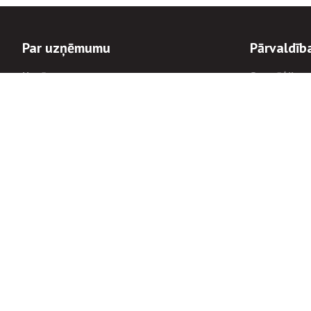
Par uzņēmumu
Pārvaldīb
Uzņēmums
Stratēģija u
Valde un padome
Politikas un
Dalībnieka sapulces
Trauksmes c
Apbalvojumi
Korupcijas 
Finanšu rezultāti
Tiesiskais 
8900
Informācijas
tālrunis:
Avārijas dienesta diennakts