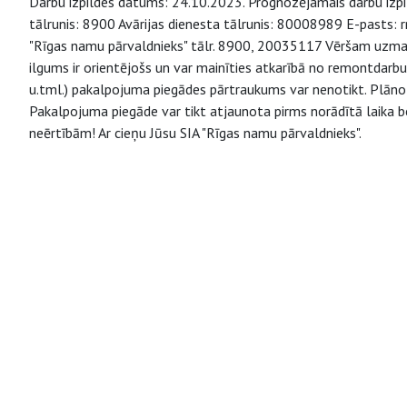
Darbu izpildes datums: 24.10.2023. Prognozējamais darbu izpild
tālrunis: 8900 Avārijas dienesta tālrunis: 80008989 E-pasts: r
"Rīgas namu pārvaldnieks" tālr. 8900, 20035117 Vēršam uzma
ilgums ir orientējošs un var mainīties atkarībā no remontdarb
u.tml.) pakalpojuma piegādes pārtraukums var nenotikt. Plāno
Pakalpojuma piegāde var tikt atjaunota pirms norādītā laika b
neērtībām! Ar cieņu Jūsu SIA "Rīgas namu pārvaldnieks".