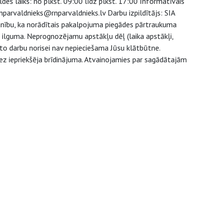
es laiks: no plkst. 09:00 līdz plkst. 17:00 Informatīvais
nparvaldnieks@rnparvaldnieks.lv Darbu izpildītājs: SIA
nību, ka norādītais pakalpojuma piegādes pārtraukuma
u ilguma. Neprognozējamu apstākļu dēļ (laika apstākļi,
to darbu norisei nav nepieciešama Jūsu klātbūtne.
ez iepriekšēja brīdinājuma. Atvainojamies par sagādātajām