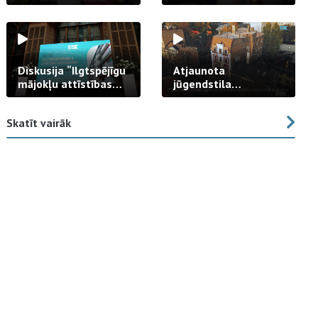
strādā praksē
Diskusija “Ilgtspējīgu
Atjaunota
mājokļu attīstības
jūgendstila
izaicinājums”
arhitektūras pērles
fasāde Tallinas ielā
Skatīt vairāk
23