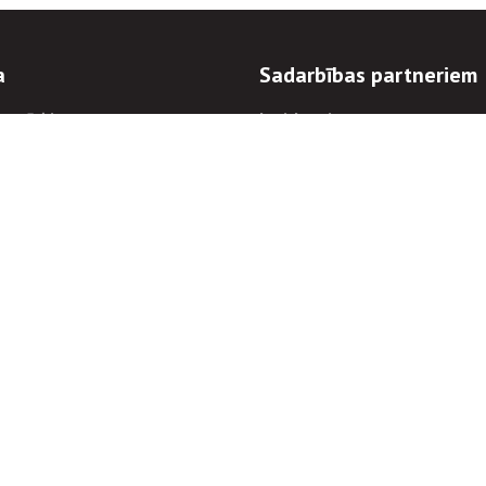
a
Sadarbības partneriem
n mērķi
Iepirkumi
 kārtības
Izsoles
ēlējiem
Zemes īpašniekiem
novēršana
Elektronisko sakaru komers
regulējums
Norēķinu informācija
Informācijas un/vai rakstu pārpublicēšanas
Piekļūstamība