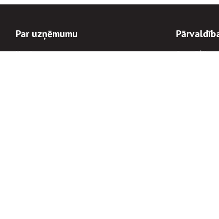
Par uzņēmumu
Pārvaldīb
Uzņēmums
Stratēģija u
Valde un padome
Politikas un
Dalībnieka sapulces
Trauksmes c
Apbalvojumi
Korupcijas 
Finanšu rezultāti
Tiesiskais 
8900
Informācijas
tālrunis:
Avārijas dienesta diennakts