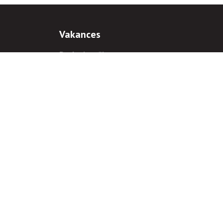
Vakances
Darba iespējas
Prakses iespējas
antiem
 gadījumā hipersaite uz
www.rnparvaldnieks.lv
ir obligāta.