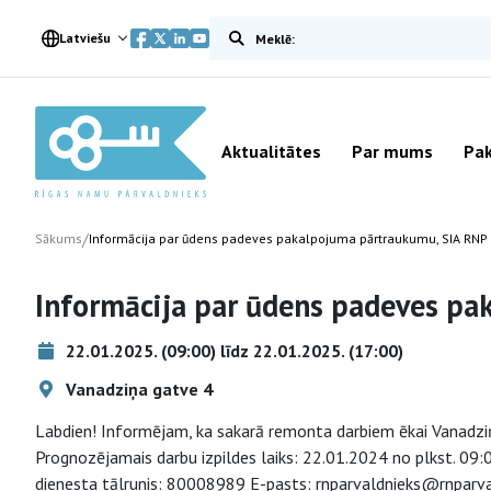
Meklēt vietnē
Latviešu
Aktualitātes
Par mums
Pak
/
Sākums
Informācija par ūdens padeves pakalpojuma pārtraukumu, SIA RNP
Informācija par ūdens padeves p
22.01.2025. (09:00) līdz 22.01.2025. (17:00)
Vanadziņa gatve 4
Labdien! Informējam, ka sakarā remonta darbiem ēkai Vanadziņ
Prognozējamais darbu izpildes laiks: 22.01.2024 no plkst. 09:0
dienesta tālrunis: 80008989 E-pasts: rnparvaldnieks@rnparval