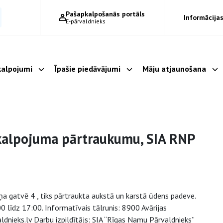
Pašapkalpošanās portāls
Informācijas
E-pārvaldnieks
alpojumi
Īpašie piedāvājumi
Māju atjaunošana
Parādīt apakšizvēlni
Parādīt apakšizvēlni
Pa
akalpojuma pārtraukumu, SIA RNP
a gatvē 4 , tiks pārtraukta aukstā un karstā ūdens padeve.
0 līdz 17:00. Informatīvais tālrunis: 8900 Avārijas
dnieks.lv Darbu izpildītājs: SIA “Rīgas Namu Pārvaldnieks”