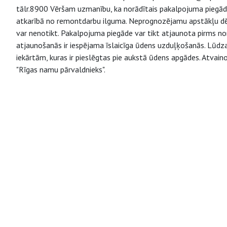
tālr.8900 Vēršam uzmanību, ka norādītais pakalpojuma piegāde
atkarībā no remontdarbu ilguma. Neprognozējamu apstākļu dēļ 
var nenotikt. Pakalpojuma piegāde var tikt atjaunota pirms no
atjaunošanās ir iespējama īslaicīga ūdens uzduļķošanās. Lūdza
iekārtām, kuras ir pieslēgtas pie aukstā ūdens apgādes. Atvai
"Rīgas namu pārvaldnieks".