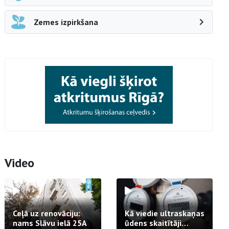
Zemes izpirkšana
Video
Ceļā uz renovāciju:
Kā viedie ultraskaņas
nams Slāvu ielā 25A
ūdens skaitītāji