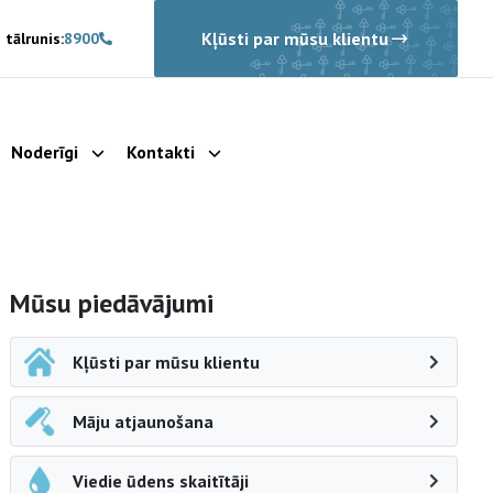
Kļūsti par mūsu klientu
 tālrunis:
8900
Noderīgi
Kontakti
rādīt apakšizvēlni
Parādīt apakšizvēlni
Parādīt apakšizvēlni
Sāna navigācija
Mūsu piedāvājumi
Kļūsti par mūsu klientu
Māju atjaunošana
Viedie ūdens skaitītāji