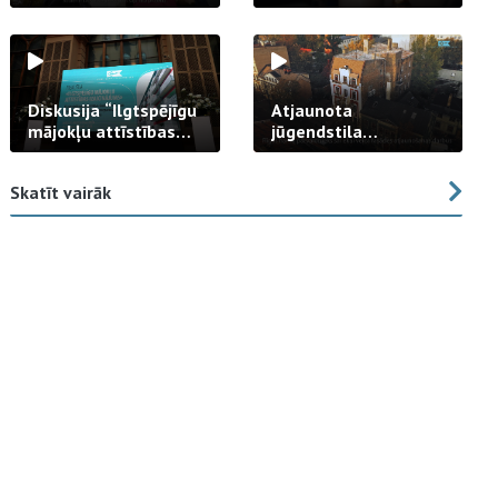
strādā praksē
Diskusija “Ilgtspējīgu
Atjaunota
mājokļu attīstības
jūgendstila
izaicinājums”
arhitektūras pērles
fasāde Tallinas ielā
Skatīt vairāk
23