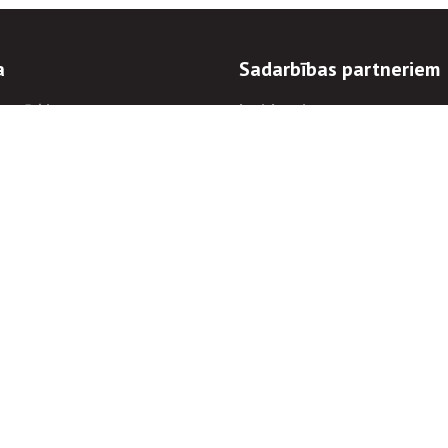
a
Sadarbības partneriem
n mērķi
Iepirkumi
 kārtības
Izsoles
ēlējiem
Zemes īpašniekiem
novēršana
Elektronisko sakaru komers
regulējums
Norēķinu informācija
Informācijas un/vai rakstu pārpublicēšanas
Piekļūstamība