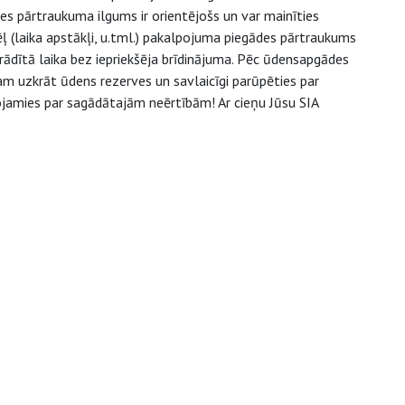
s pārtraukuma ilgums ir orientējošs un var mainīties
(laika apstākļi, u.tml.) pakalpojuma piegādes pārtraukums
rādītā laika bez iepriekšēja brīdinājuma. Pēc ūdensapgādes
m uzkrāt ūdens rezerves un savlaicīgi parūpēties par
nojamies par sagādātajām neērtībām! Ar cieņu Jūsu SIA