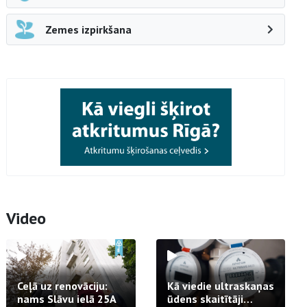
Zemes izpirkšana
Video
Ceļā uz renovāciju:
Kā viedie ultraskaņas
nams Slāvu ielā 25A
ūdens skaitītāji