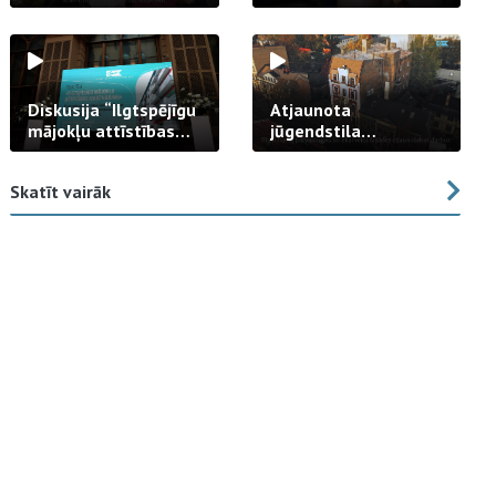
strādā praksē
Diskusija “Ilgtspējīgu
Atjaunota
mājokļu attīstības
jūgendstila
izaicinājums”
arhitektūras pērles
fasāde Tallinas ielā
Skatīt vairāk
23