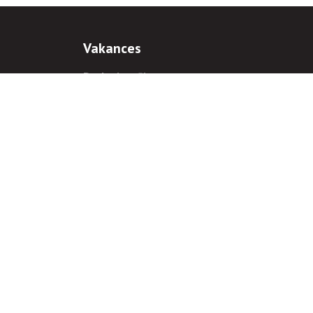
Vakances
Darba iespējas
Prakses iespējas
antiem
 gadījumā hipersaite uz
www.rnparvaldnieks.lv
ir obligāta.