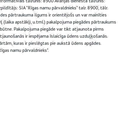
formatīvais tālrunis: 8900 Avārijas dienesta tālrunis:
dītājs: SIA "Rīgas namu pārvaldnieks" talr. 8900, tālr.
s pārtraukuma ilgums ir orientējošs un var mainīties
(laika apstākļi, u.tml.) pakalpojuma piegādes pārtraukums
tbūtne. Pakalpojuma piegāde var tikt atjaunota pirms
atjaunošanās ir iespējama īslaicīga ūdens uzduļķošanās.
ārtām, kuras ir pieslēgtas pie aukstā ūdens apgādes.
Rīgas namu pārvaldnieks".