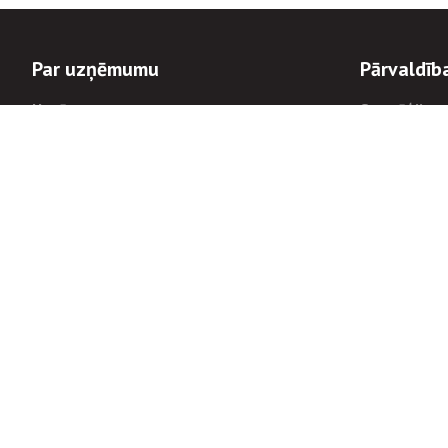
Par uzņēmumu
Pārvaldīb
Uzņēmums
Stratēģija u
Valde un padome
Politikas un
Dalībnieka sapulces
Trauksmes c
Apbalvojumi
Korupcijas 
Finanšu rezultāti
Tiesiskais 
8900
Informācijas
tālrunis:
Avārijas dienesta diennakts