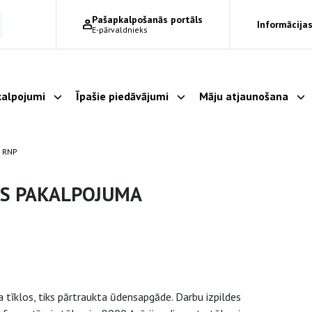
Pašapkalpošanās portāls
Informācijas
E-pārvaldnieks
alpojumi
Īpašie piedāvājumi
Māju atjaunošana
Parādīt apakšizvēlni
Parādīt apakšizvēlni
Pa
 RNP
ES PAKALPOJUMA
tīklos, tiks pārtraukta ūdensapgāde. Darbu izpildes