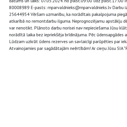
datums un laiks: 07.05.2024. no plkst.09:00 līdz plkst.17:00 In
80008989 E-pasts: rnparvaldnieks@rnparvaldnieks.lv Darbu izpil
25644954 Vēršam uzmanību, ka norādītais pakalpojuma piegāde
atkarībā no remontdarbu ilguma. Neprognozējamu apstākļu dēļ 
var nenotikt. Plānoto darbu norisei nav nepieciešama Jūsu klā
norādītā laika bez iepriekšēja brīdinājuma. Pēc ūdensapgādes 
Lūdzam uzkrāt ūdens rezerves un savlaicīgi parūpēties par iek
Atvainojamies par sagādātajām neērtībām! Ar cieņu Jūsu SIA "