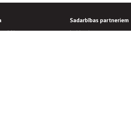
a
Sadarbības partneriem
n mērķi
Iepirkumi
 kārtības
Izsoles
ēlējiem
Zemes īpašniekiem
novēršana
Elektronisko sakaru komers
regulējums
Norēķinu informācija
Informācijas un/vai rakstu pārpublicēšanas
Piekļūstamība