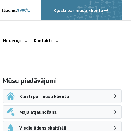
Kļūsti par mūsu klientu
 tālrunis:
8900
Noderīgi
Kontakti
rādīt apakšizvēlni
Parādīt apakšizvēlni
Parādīt apakšizvēlni
Sāna navigācija
Mūsu piedāvājumi
Kļūsti par mūsu klientu
Māju atjaunošana
Viedie ūdens skaitītāji