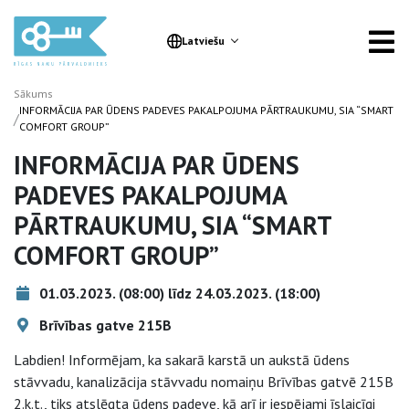
Latviešu
Sākums
INFORMĀCIJA PAR ŪDENS PADEVES PAKALPOJUMA PĀRTRAUKUMU, SIA “SMART
/
COMFORT GROUP”
INFORMĀCIJA PAR ŪDENS
PADEVES PAKALPOJUMA
PĀRTRAUKUMU, SIA “SMART
COMFORT GROUP”
01.03.2023. (08:00) līdz 24.03.2023. (18:00)
Brīvības gatve 215B
Labdien! Informējam, ka sakarā karstā un aukstā ūdens
stāvvadu, kanalizācija stāvvadu nomaiņu Brīvības gatvē 215B
2.k.t., tiks atslēgta ūdens padeve, kā arī ir iespējami īslaicīgi