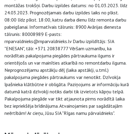
montāžas trokšņi. Darbu izpildes datums: no 01.03.2023. līdz
24.03.2023. Prognozējamais darbu izpildes laiks no plkst.
08:00 līdz plkst. 18:00, katru darba dienu līdz remonta darbu
pabeigšanai. Informatīvais tālrunis: 8900 Avārijas dienesta
tālrunis: 80008989 E-pasts:
rnparvaldnieks@rnparvaldnieks.lv Darbu izpildītājs: SIA
"ENESAN", tālr. +371 20838777 Vēršam uzmanību, ka
norādītais pakalpojuma piegādes pārtraukuma ilgums ir
orientējošs un var mainīties atkarībā no remontdarbu ilguma.
Neprognozējamu apstākļu dēļ (laika apstākļi, u.tml.)
pakalpojuma piegādes pārtraukums var nenotikt. Dzīvokļa
īpašnieka klātbūtne ir obligāta. Paziņojums ar informāciju kurā
datumā katrā dzīvokļi notiks darbi tik izvietots kāpņu telpā.
Pakalpojuma piegāde var tikt atjaunota pirms norādītā laika
bez iepriekšēja brīdinājuma. Atvainojamies par sagādātajām
neērtībām! Ar cieņu, Jūsu SIA "Rīgas namu pārvaldnieks".