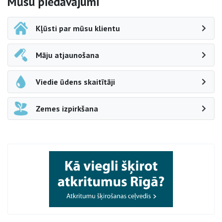
Sāna navigācija
Mūsu piedāvājumi
Kļūsti par mūsu klientu
Māju atjaunošana
Viedie ūdens skaitītāji
Zemes izpirkšana