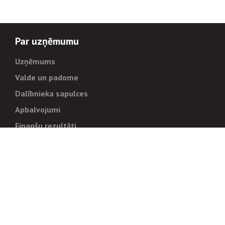
Par uzņēmumu
Uzņēmums
Valde un padome
Dalībnieka sapulces
Apbalvojumi
Finanšu rezultāti
Pārvaldība
Stratēģija un mērķi
Politikas un kārtības
Trauksmes cēlējiem
Korupcijas novēršana