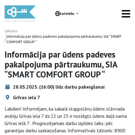
Latviešu
Sākums
Informācija par ūdens padeves pakalpojuma pārtraukumu, SIA “SMART
/
COMFORT GROUP “
Informācija par ūdens padeves
pakalpojuma pārtraukumu, SIA
“SMART COMFORT GROUP “
28.05.2025. (16:00) līdz darbu pabeigšanai
Grīvas iela 7
Labdien! Informējam, ka sakarā stappstāvu ūdens stāvvada
avāriju Grīvas iela 7 dz.22 un 25 ir noslēgts ūdens daļā nama
Grīvas ielā 7 . Prognozējamais darbu izpildes laiks: pēc
garantijas darbu saskaņošanas. Informatīvais tālrunis: 8900