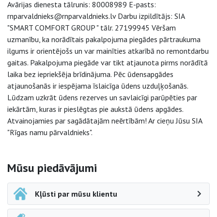
Avārijas dienesta tālrunis: 80008989 E-pasts:
rnparvaldnieks@rnparvaldnieks.lv Darbu izpildītājs: SIA
"SMART COMFORT GROUP " tālr. 27199945 Vēršam
uzmanību, ka norādītais pakalpojuma piegādes pārtraukuma
ilgums ir orientējošs un var mainīties atkarībā no remontdarbu
gaitas. Pakalpojuma piegāde var tikt atjaunota pirms norādītā
laika bez iepriekšēja brīdinājuma. Pēc ūdensapgādes
atjaunošanās ir iespējama īslaicīga ūdens uzduļķošanās.
Lūdzam uzkrāt ūdens rezerves un savlaicīgi parūpēties par
iekārtām, kuras ir pieslēgtas pie aukstā ūdens apgādes.
Atvainojamies par sagādātajām neērtībām! Ar cieņu Jūsu SIA
"Rīgas namu pārvaldnieks".
Sāna navigācija
Mūsu piedāvājumi
Kļūsti par mūsu klientu