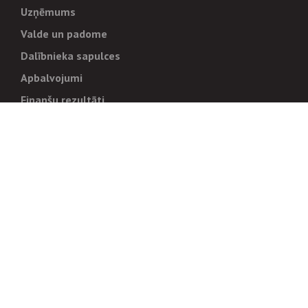
Uzņēmums
Valde un padome
Dalībnieka sapulces
Apbalvojumi
Finanšu rezultāti
Pārvaldība
Stratēģija un mērķi
Politikas un kārtības
Trauksmes cēlējiem
Korupcijas novēršana
Tiesiskais regulējums
Sadarbības partneriem