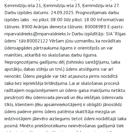
Ķemmdziju iela 21, Ķemmdziju iela 23, Ķemmdziju iela 27.
Darbu izpildes datums: 24.09.2025. Prognozējamais darbu
izpildes laiks : no plkst. 08:00 līdz plkst. 18:00 Informatīvais
tālrunis: 8900 Avārijas dienesta tālrunis: 80008989 E-pasts:
rnparvaldnieks@rnparvaldnieks.lv Darbu izpildītājs: SIA “Rīgas
ūdens” tālr.80002122 Vēršam jūsu uzmanību, ka norādītais
ūdensapgādes pārtraukuma ilgums ir orientējošs un var
mainīties, atkarībā no skalošanas darbu ilguma.
Neprognozējamu gadījumu dēļ (tehnisko sarežģījumu, laika
apstākļu, dabas stihiju un tml.) ūdens atslēgums var arī
nenotikt. Ūdens piegāde var tikt atjaunota pirms norādītā
laika bez iepriekšēja brīdinājuma. Lai ar skalošanas procesā
radītajiem nogulsnējumiem un ūdens-gaisa maisījumu netiktu
piesārņoti ēku ūdensvada pievadi un ēku iekšējais ūdensvada
tīkls, klientiem (ēku apsaimniekotājiem) ir obligāti jānoslēdz
ūdens padeve pirms ūdens patēriņa skaitītāja mezgla un
iedzīvotājiem jāievēro aizliegums lietot ūdeni norādītajā laika
posmā. Minēto priekšnoteikumu neievērošanas gadījumā tiek