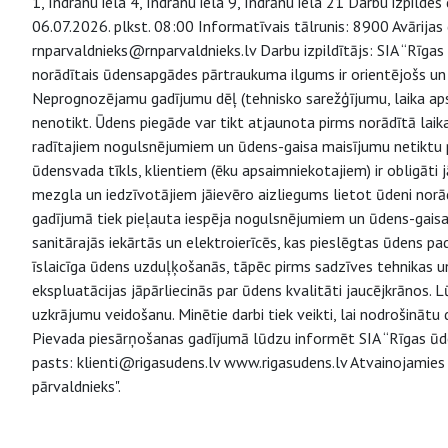
1, Indrānu iela 4, Indrānu iela 9, Indrānu iela 21 Darbu izpilde
06.07.2026. plkst. 08:00 Informatīvais tālrunis: 8900 Avārija
rnparvaldnieks@rnparvaldnieks.lv Darbu izpildītājs: SIA “Rīg
norādītais ūdensapgādes pārtraukuma ilgums ir orientējošs un 
Neprognozējamu gadījumu dēļ (tehnisko sarežģījumu, laika apst
nenotikt. Ūdens piegāde var tikt atjaunota pirms norādītā laika
radītajiem nogulsnējumiem un ūdens-gaisa maisījumu netiktu p
ūdensvada tīkls, klientiem (ēku apsaimniekotajiem) ir obligāti
mezgla un iedzīvotājiem jāievēro aizliegums lietot ūdeni nor
gadījumā tiek pieļauta iespēja nogulsnējumiem un ūdens-gaisa 
sanitārajās iekārtās un elektroierīcēs, kas pieslēgtas ūdens 
īslaicīga ūdens uzduļķošanās, tāpēc pirms sadzīves tehnikas un
ekspluatācijas jāpārliecinās par ūdens kvalitāti jaucējkrānos.
uzkrājumu veidošanu. Minētie darbi tiek veikti, lai nodrošinātu
Pievada piesārņošanas gadījumā lūdzu informēt SIA “Rīgas ūd
pasts: klienti@rigasudens.lv www.rigasudens.lv Atvainojamies
pārvaldnieks".