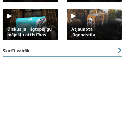
strādā praksē
Diskusija “Ilgtspējīgu
Atjaunota
mājokļu attīstības
jūgendstila
izaicinājums”
arhitektūras pērles
fasāde Tallinas ielā
Skatīt vairāk
23