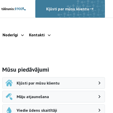
Kļūsti par mūsu klientu
 tālrunis:
8900
Noderīgi
Kontakti
rādīt apakšizvēlni
Parādīt apakšizvēlni
Parādīt apakšizvēlni
Sāna navigācija
Mūsu piedāvājumi
Kļūsti par mūsu klientu
Māju atjaunošana
Viedie ūdens skaitītāji