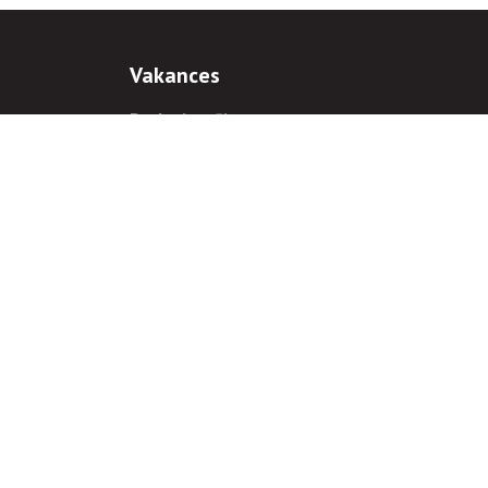
Vakances
Darba iespējas
Prakses iespējas
antiem
 gadījumā hipersaite uz
www.rnparvaldnieks.lv
ir obligāta.