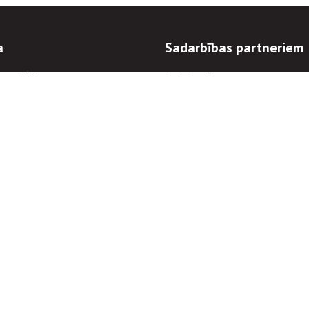
a
Sadarbības partneriem
n mērķi
Iepirkumi
 kārtības
Izsoles
ēlējiem
Zemes īpašniekiem
novēršana
Elektronisko sakaru komers
regulējums
Norēķinu informācija
Informācijas un/vai rakstu pārpublicēšanas
Piekļūstamība