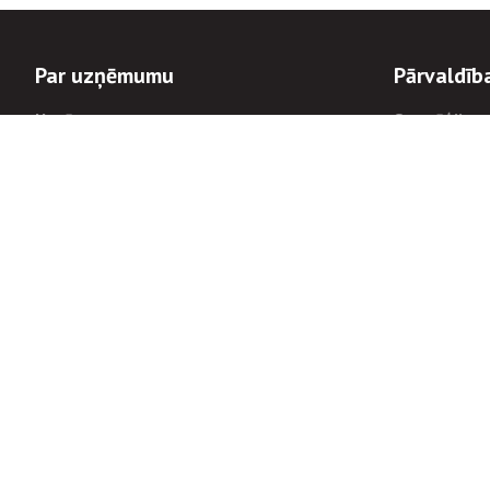
Par uzņēmumu
Pārvaldīb
Uzņēmums
Stratēģija u
Valde un padome
Politikas un
Dalībnieka sapulces
Trauksmes c
Apbalvojumi
Korupcijas 
Finanšu rezultāti
Tiesiskais 
8900
Informācijas
tālrunis:
Avārijas dienesta diennakts