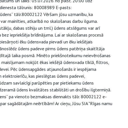
s datums un laiks: 05.07.2026. no plkst. 20:00 līdz
s dienesta tālrunis: 80008989 E-pasts:
as ūdens” tālr.80002122 Vēršam jūsu uzmanību, ka
var mainīties, atkarībā no skalošanas darbu ilguma.
ākļu, dabas stihiju un tml.) ūdens atslēgums var arī
 bez iepriekšēja brīdinājuma. Lai ar skalošanas procesā
iesārņoti ēku ūdensvada pievadi un ēku iekšējais
 jānoslēdz ūdens padeve pirms ūdens patēriņa skaitītāja
ādītajā laika posmā. Minēto priekšnoteikumu neievērošanas
maisījumam nokļūt ēkas iekšējā ūdensvada tīklā, filtros,
padevei. Pēc ūdensapgādes atjaunošanās ir iespējama
 elektroierīču, kas pieslēgtas ūdens padevei,
 Lūdzam savlaicīgi parūpēties par pietiekamu ūdens
 dzeramā ūdens kvalitātes stabilitāti un drošību ilgtermiņā.
ens” pa vienoto bezmaksas diennakts tālr. 80002122 e-
 par sagādātajām neērtībām! Ar cieņu, Jūsu SIA "Rīgas namu