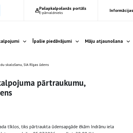
Pašapkalpošanās portāls
Informācijas
E-pārvaldnieks
alpojumi
Īpašie piedāvājumi
Māju atjaunošana
Parādīt apakšizvēlni
Parādīt apakšizvēlni
Pa
du skalošanu, SIA Rīgas ūdens
akalpojuma pārtraukumu,
dens
da tīklos, tiks pārtraukta ūdensapgāde ēkām Indrānu iela