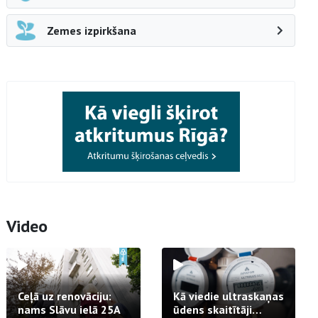
Zemes izpirkšana
Video
Ceļā uz renovāciju:
Kā viedie ultraskaņas
nams Slāvu ielā 25A
ūdens skaitītāji