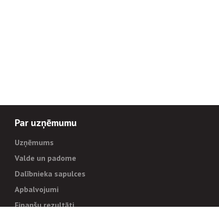
Par uzņēmumu
Uzņēmums
Valde un padome
Dalībnieka sapulces
Apbalvojumi
Finanšu rezultāti