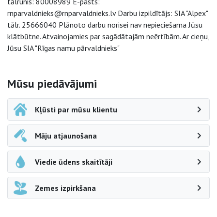
tālrunis: 80008989 E-pasts:
rnparvaldnieks@rnparvaldnieks.lv Darbu izpildītājs: SIA "Alpex"
tālr. 25666040 Plānoto darbu norisei nav nepieciešama Jūsu
klātbūtne. Atvainojamies par sagādātajām neērtībām. Ar cieņu,
Jūsu SIA "Rīgas namu pārvaldnieks"
Sāna navigācija
Mūsu piedāvājumi
Kļūsti par mūsu klientu
Māju atjaunošana
Viedie ūdens skaitītāji
Zemes izpirkšana