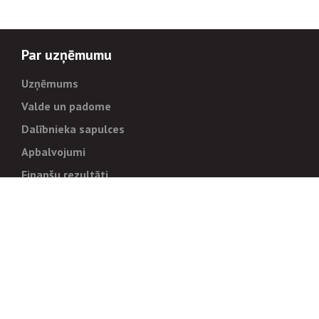
Par uzņēmumu
Uzņēmums
Valde un padome
Dalībnieka sapulces
Apbalvojumi
Finanšu rezultāti
Pārvaldība
Stratēģija un mērķi
Politikas un kārtības
Trauksmes cēlējiem
Korupcijas novēršana