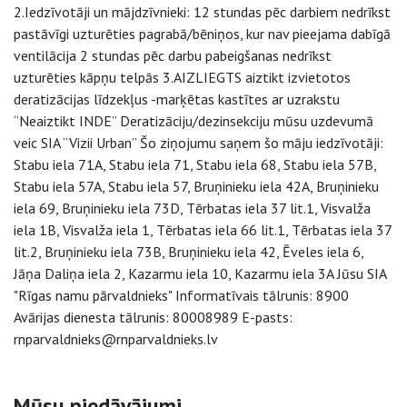
2.Iedzīvotāji un mājdzīvnieki: 12 stundas pēc darbiem nedrīkst
pastāvīgi uzturēties pagrabā/bēniņos, kur nav pieejama dabīgā
ventilācija 2 stundas pēc darbu pabeigšanas nedrīkst
uzturēties kāpņu telpās 3.AIZLIEGTS aiztikt izvietotos
deratizācijas līdzekļus -marķētas kastītes ar uzrakstu
“Neaiztikt INDE” Deratizāciju/dezinsekciju mūsu uzdevumā
veic SIA “Vizii Urban” Šo ziņojumu saņem šo māju iedzīvotāji:
Stabu iela 71A, Stabu iela 71, Stabu iela 68, Stabu iela 57B,
Stabu iela 57A, Stabu iela 57, Bruņinieku iela 42A, Bruņinieku
iela 69, Bruņinieku iela 73D, Tērbatas iela 37 lit.1, Visvalža
iela 1B, Visvalža iela 1, Tērbatas iela 66 lit.1, Tērbatas iela 37
lit.2, Bruņinieku iela 73B, Bruņinieku iela 42, Ēveles iela 6,
Jāņa Daliņa iela 2, Kazarmu iela 10, Kazarmu iela 3A Jūsu SIA
"Rīgas namu pārvaldnieks" Informatīvais tālrunis: 8900
Avārijas dienesta tālrunis: 80008989 E-pasts:
rnparvaldnieks@rnparvaldnieks.lv
Mūsu piedāvājumi