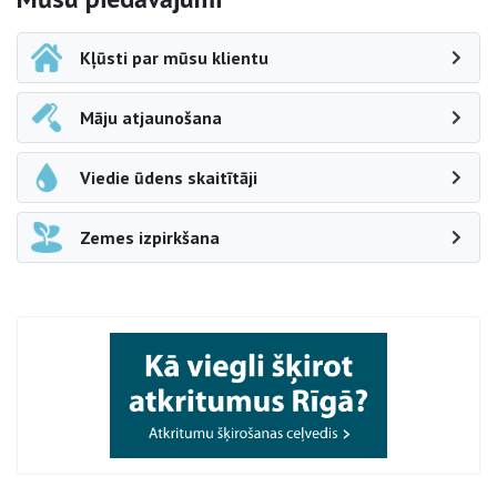
Sāna navigācija
Kļūsti par mūsu klientu
Māju atjaunošana
Viedie ūdens skaitītāji
Zemes izpirkšana