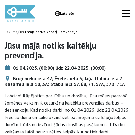
Latviešu
/
Sākums
Jūsu mājā notiks kaitēkļu prevencija.
Jūsu mājā notiks kaitēkļu
prevencija.
01.04.2025. (00:00) līdz 22.04.2025. (00:00)
Bruņinieku iela 42; Ēveles iela 6; Jāņa Daliņa iela 2;
Kazarmu iela 10, 3A; Stabu iela 57, 68, 71, 57A, 57B, 71A
Labdien! Rūpējoties par tīrību un drošību, Jūsu mājas pagrabā
šomēnes veiksim ik ceturkšņa kaitēkļu prevencijas darbus –
dezisenkciju. Kad notiks darbi: no 01.04.2025. līdz 22.04.2025.
Precīzu dienu un laiku uzzināsiet paziņojumā uz kāpņutelpas
durvīm. Lūdzam ievērot šādus drošības pasākumus: 1.Darbu
veikšanas laikā neuzturēties telpās, kur notiek darbi