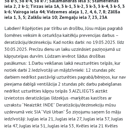
58 k-3, 58 k-4, 58 k-7; Salamandras iela 3; Stāmerienas
iela 2, 2 k-1; Tirzas iela 1A, 3 k-1, 3 k-2, 3 k-3, 3 k-4, 3 k-5, 3
k-6; Vairoga iela 44; Vidzemes aleja 1, 2, 4, 6, 7, 8; Zālīša
iela 1, 3, 5; Zalkšu iela 10; Zemgaļu iela 7, 23, 23A
Labdien! Rūpējoties par tīrību un drošību, Jūsu mājas pagrabā
šomēnes veiksim ik ceturkšņa kaitēkļu prevencijas darbus –
deratizāciju/dezinsekciju. Kad notiks darbi: no 19.05.2025. līdz
30.05.2025. Precīzu dienu un laiku uzzināsiet paziņojumā uz
kāpņutelpas durvīm. Lūdzam ievērot šādus drošības
pasākumus: 1.Darbu veikšanas laikā neuzturēties telpās, kur
notiek darbi 2.Iedzīvotāji un mājdzīvnieki: 12 stundas pēc
darbiem nedrīkst pastāvīgi uzturēties pagrabā/bēniņos, kur nav
pieejama dabīgā ventilācija 2 stundas pēc darbu pabeigšanas
nedrīkst uzturēties kāpņu telpās 3.AIZLIEGTS aiztikt
izvietotos deratizācijas līdzekļus -marķētas kastītes ar
uzrakstu “Neaiztikt INDE” Deratizāciju/dezinsekciju mūsu
uzdevumā veic SIA “Vizii Urban” Šo ziņojumu saņem šo māju
iedzīvotāji: Juglas iela 21, Juglas iela 27, Juglas iela 37, Juglas
iela 47, Juglas iela 51, Juglas iela 53, Kvēles iela 21 Kvēles