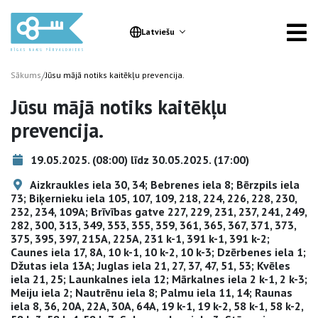
Latviešu
/
Sākums
Jūsu mājā notiks kaitēkļu prevencija.
Jūsu mājā notiks kaitēkļu
prevencija.
19.05.2025. (08:00) līdz 30.05.2025. (17:00)
Aizkraukles iela 30, 34; Bebrenes iela 8; Bērzpils iela
73; Biķernieku iela 105, 107, 109, 218, 224, 226, 228, 230,
232, 234, 109A; Brīvības gatve 227, 229, 231, 237, 241, 249,
282, 300, 313, 349, 353, 355, 359, 361, 365, 367, 371, 373,
375, 395, 397, 215A, 225A, 231 k-1, 391 k-1, 391 k-2;
Caunes iela 17, 8A, 10 k-1, 10 k-2, 10 k-3; Dzērbenes iela 1;
Džutas iela 13A; Juglas iela 21, 27, 37, 47, 51, 53; Kvēles
iela 21, 25; Launkalnes iela 12; Mārkalnes iela 2 k-1, 2 k-3;
Meiju iela 2; Nautrēnu iela 8; Palmu iela 11, 14; Raunas
iela 8, 36, 20A, 22A, 30A, 64A, 19 k-1, 19 k-2, 58 k-1, 58 k-2,