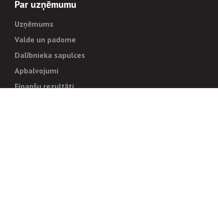
Par uzņēmumu
Uzņēmums
Valde un padome
Dalībnieka sapulces
Apbalvojumi
Finanšu rezultāti
Pārvaldība
Stratēģija un mērķi
Politikas un kārtības
Trauksmes cēlējiem
Korupcijas novēršana
Tiesiskais regulējums
Sadarbības partneriem