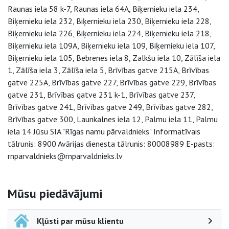
Raunas iela 58 k-7, Raunas iela 64A, Biķernieku iela 234,
Biķernieku iela 232, Biķernieku iela 230, Biķernieku iela 228,
Biķernieku iela 226, Biķernieku iela 224, Biķernieku iela 218,
Biķernieku iela 109A, Biķernieku iela 109, Biķernieku iela 107,
Biķernieku iela 105, Bebrenes iela 8, Zalkšu iela 10, Zālīša iela
1, Zālīša iela 3, Zālīša iela 5, Brīvības gatve 215A, Brīvības
gatve 225A, Brīvības gatve 227, Brīvības gatve 229, Brīvības
gatve 231, Brīvības gatve 231 k-1, Brīvības gatve 237,
Brīvības gatve 241, Brīvības gatve 249, Brīvības gatve 282,
Brīvības gatve 300, Launkalnes iela 12, Palmu iela 11, Palmu
iela 14 Jūsu SIA "Rīgas namu pārvaldnieks" Informatīvais
tālrunis: 8900 Avārijas dienesta tālrunis: 80008989 E-pasts:
rnparvaldnieks@rnparvaldnieks.lv
Sāna navigācija
Mūsu piedāvājumi
Kļūsti par mūsu klientu