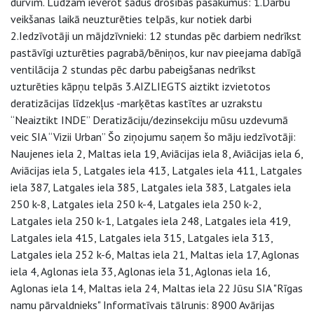
durvīm. Lūdzam ievērot šādus drošības pasākumus: 1.Darbu
veikšanas laikā neuzturēties telpās, kur notiek darbi
2.Iedzīvotāji un mājdzīvnieki: 12 stundas pēc darbiem nedrīkst
pastāvīgi uzturēties pagrabā/bēniņos, kur nav pieejama dabīgā
ventilācija 2 stundas pēc darbu pabeigšanas nedrīkst
uzturēties kāpņu telpās 3.AIZLIEGTS aiztikt izvietotos
deratizācijas līdzekļus -marķētas kastītes ar uzrakstu
“Neaiztikt INDE” Deratizāciju/dezinsekciju mūsu uzdevumā
veic SIA “Vizii Urban” Šo ziņojumu saņem šo māju iedzīvotāji:
Naujenes iela 2, Maltas iela 19, Aviācijas iela 8, Aviācijas iela 6,
Aviācijas iela 5, Latgales iela 413, Latgales iela 411, Latgales
iela 387, Latgales iela 385, Latgales iela 383, Latgales iela
250 k-8, Latgales iela 250 k-4, Latgales iela 250 k-2,
Latgales iela 250 k-1, Latgales iela 248, Latgales iela 419,
Latgales iela 415, Latgales iela 315, Latgales iela 313,
Latgales iela 252 k-6, Maltas iela 21, Maltas iela 17, Aglonas
iela 4, Aglonas iela 33, Aglonas iela 31, Aglonas iela 16,
Aglonas iela 14, Maltas iela 24, Maltas iela 22 Jūsu SIA "Rīgas
namu pārvaldnieks" Informatīvais tālrunis: 8900 Avārijas