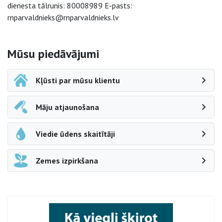
dienesta tālrunis: 80008989 E-pasts:
rnparvaldnieks@rnparvaldnieks.lv
Sāna navigācija
Mūsu piedāvājumi
Kļūsti par mūsu klientu
Māju atjaunošana
Viedie ūdens skaitītāji
Zemes izpirkšana