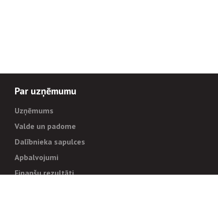
Par uzņēmumu
Uzņēmums
Valde un padome
Dalībnieka sapulces
Apbalvojumi
Finanšu rezultāti
Pārvaldība
Stratēģija un mērķi