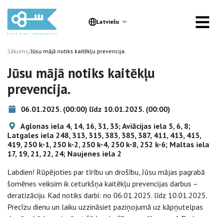
Latviešu
/
Sākums
Jūsu mājā notiks kaitēkļu prevencija.
Jūsu mājā notiks kaitēkļu
prevencija.
06.01.2025. (00:00) līdz 10.01.2025. (00:00)
Aglonas iela 4, 14, 16, 31, 33; Aviācijas iela 5, 6, 8;
Latgales iela 248, 313, 315, 383, 385, 387, 411, 413, 415,
419, 250 k-1, 250 k-2, 250 k-4, 250 k-8, 252 k-6; Maltas iela
17, 19, 21, 22, 24; Naujenes iela 2
Labdien! Rūpējoties par tīrību un drošību, Jūsu mājas pagrabā
šomēnes veiksim ik ceturkšņa kaitēkļu prevencijas darbus –
deratizāciju. Kad notiks darbi: no 06.01.2025. līdz 10.01.2025.
Precīzu dienu un laiku uzzināsiet paziņojumā uz kāpņutelpas