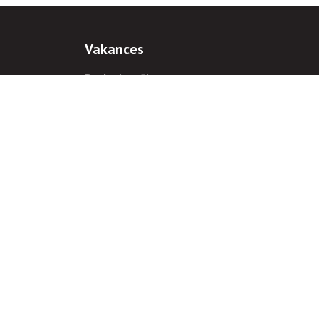
Vakances
Darba iespējas
Prakses iespējas
antiem
 gadījumā hipersaite uz
www.rnparvaldnieks.lv
ir obligāta.