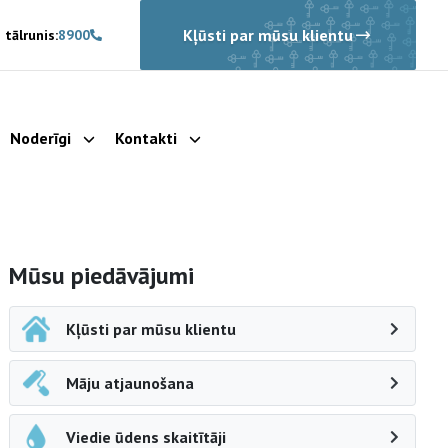
Kļūsti par mūsu klientu
 tālrunis:
8900
Noderīgi
Kontakti
rādīt apakšizvēlni
Parādīt apakšizvēlni
Parādīt apakšizvēlni
Sāna navigācija
Mūsu piedāvājumi
Kļūsti par mūsu klientu
Māju atjaunošana
Viedie ūdens skaitītāji