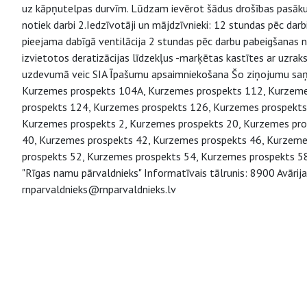
uz kāpņutelpas durvīm. Lūdzam ievērot šādus drošības pasākum
notiek darbi 2.Iedzīvotāji un mājdzīvnieki: 12 stundas pēc dar
pieejama dabīgā ventilācija 2 stundas pēc darbu pabeigšanas 
izvietotos deratizācijas līdzekļus -marķētas kastītes ar uzrak
uzdevumā veic SIA Īpašumu apsaimniekošana Šo ziņojumu saņ
Kurzemes prospekts 104A, Kurzemes prospekts 112, Kurzeme
prospekts 124, Kurzemes prospekts 126, Kurzemes prospekts
Kurzemes prospekts 2, Kurzemes prospekts 20, Kurzemes pro
40, Kurzemes prospekts 42, Kurzemes prospekts 46, Kurzeme
prospekts 52, Kurzemes prospekts 54, Kurzemes prospekts 58
"Rīgas namu pārvaldnieks" Informatīvais tālrunis: 8900 Avārij
rnparvaldnieks@rnparvaldnieks.lv