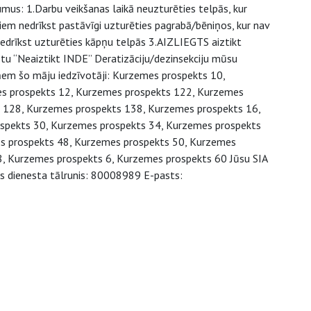
us: 1.Darbu veikšanas laikā neuzturēties telpās, kur
biem nedrīkst pastāvīgi uzturēties pagrabā/bēniņos, kur nav
nedrīkst uzturēties kāpņu telpās 3.AIZLIEGTS aiztikt
stu “Neaiztikt INDE” Deratizāciju/dezinsekciju mūsu
em šo māju iedzīvotāji: Kurzemes prospekts 10,
s prospekts 12, Kurzemes prospekts 122, Kurzemes
 128, Kurzemes prospekts 138, Kurzemes prospekts 16,
spekts 30, Kurzemes prospekts 34, Kurzemes prospekts
s prospekts 48, Kurzemes prospekts 50, Kurzemes
, Kurzemes prospekts 6, Kurzemes prospekts 60 Jūsu SIA
as dienesta tālrunis: 80008989 E-pasts: