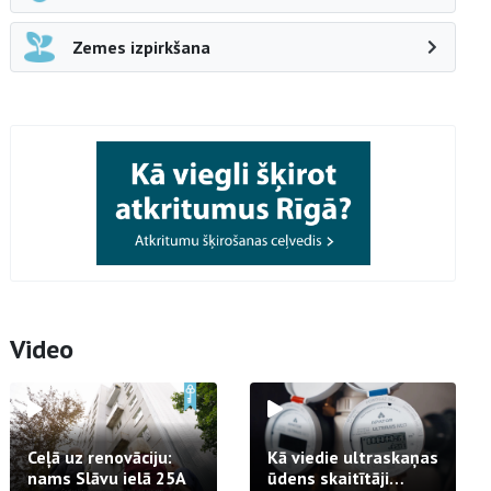
Zemes izpirkšana
Video
Ceļā uz renovāciju:
Kā viedie ultraskaņas
nams Slāvu ielā 25A
ūdens skaitītāji