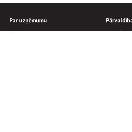
Par uzņēmumu
Pārvaldīb
Uzņēmums
Stratēģija u
Valde un padome
Politikas un
Dalībnieka sapulces
Trauksmes c
Apbalvojumi
Korupcijas 
Finanšu rezultāti
Tiesiskais 
8900
Informācijas
tālrunis:
Avārijas dienesta diennakts