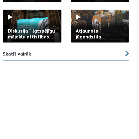
strādā praksē
Diskusija “Ilgtspējīgu
Atjaunota
mājokļu attīstības
jūgendstila
izaicinājums”
arhitektūras pērles
fasāde Tallinas ielā
Skatīt vairāk
23