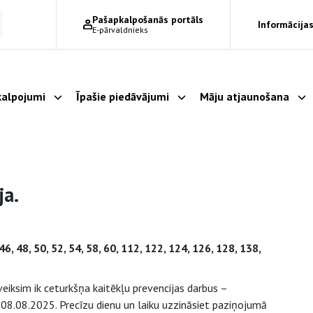
Pašapkalpošanās portāls
Informācijas
E-pārvaldnieks
alpojumi
Īpašie piedāvājumi
Māju atjaunošana
Parādīt apakšizvēlni
Parādīt apakšizvēlni
Pa
ja.
6, 48, 50, 52, 54, 58, 60, 112, 122, 124, 126, 128, 138,
veiksim ik ceturkšņa kaitēkļu prevencijas darbus –
z 08.08.2025. Precīzu dienu un laiku uzzināsiet paziņojumā