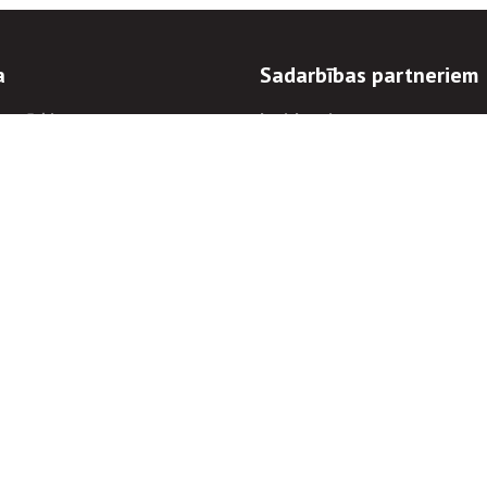
a
Sadarbības partneriem
n mērķi
Iepirkumi
 kārtības
Izsoles
ēlējiem
Zemes īpašniekiem
novēršana
Elektronisko sakaru komers
regulējums
Norēķinu informācija
Informācijas un/vai rakstu pārpublicēšanas
Piekļūstamība