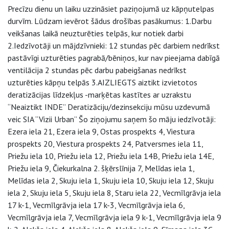
Precīzu dienu un laiku uzzināsiet paziņojumā uz kāpņutelpas
durvīm. Lūdzam ievērot šādus drošības pasākumus: 1.Darbu
veikšanas laikā neuzturēties telpās, kur notiek darbi
2.Iedzīvotāji un mājdzīvnieki: 12 stundas pēc darbiem nedrīkst
pastāvīgi uzturēties pagrabā/bēniņos, kur nav pieejama dabīgā
ventilācija 2 stundas pēc darbu pabeigšanas nedrīkst
uzturēties kāpņu telpās 3.AIZLIEGTS aiztikt izvietotos
deratizācijas līdzekļus -marķētas kastītes ar uzrakstu
“Neaiztikt INDE” Deratizāciju/dezinsekciju mūsu uzdevumā
veic SIA “Vizii Urban” Šo ziņojumu saņem šo māju iedzīvotāji:
Ezera iela 21, Ezera iela 9, Ostas prospekts 4, Viestura
prospekts 20, Viestura prospekts 24, Patversmes iela 11,
Priežu iela 10, Priežu iela 12, Priežu iela 14B, Priežu iela 14E,
Priežu iela 9, Čiekurkalna 2. šķērslīnija 7, Melīdas iela 1,
Melīdas iela 2, Skuju iela 1, Skuju iela 10, Skuju iela 12, Skuju
iela 2, Skuju iela 5, Skuju iela 8, Staru iela 22, Vecmīlgrāvja iela
17 k-1, Vecmīlgrāvja iela 17 k-3, Vecmīlgrāvja iela 6,
Vecmīlgrāvja iela 7, Vecmīlgrāvja iela 9 k-1, Vecmīlgrāvja iela 9