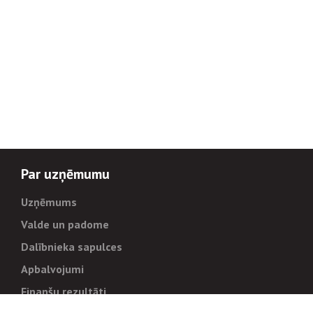
Par uzņēmumu
Uzņēmums
Valde un padome
Dalībnieka sapulces
Apbalvojumi
Finanšu rezultāti