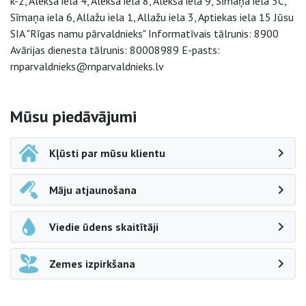
k-2, Alekša iela 4, Alekša iela 8, Alekša iela 9, Sīmaņa iela 3C,
Sīmaņa iela 6, Allažu iela 1, Allažu iela 3, Aptiekas iela 15 Jūsu
SIA "Rīgas namu pārvaldnieks" Informatīvais tālrunis: 8900
Avārijas dienesta tālrunis: 80008989 E-pasts:
rnparvaldnieks@rnparvaldnieks.lv
Sāna navigācija
Mūsu piedāvājumi
Kļūsti par mūsu klientu
Māju atjaunošana
Viedie ūdens skaitītāji
Zemes izpirkšana