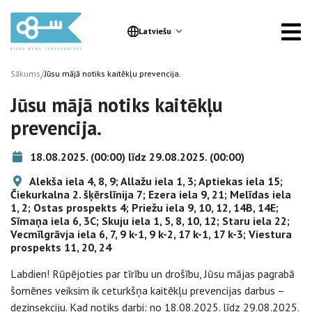
Latviešu
/
Sākums
Jūsu mājā notiks kaitēkļu prevencija.
Jūsu mājā notiks kaitēkļu
prevencija.
18.08.2025. (00:00) līdz 29.08.2025. (00:00)
Alekša iela 4, 8, 9; Allažu iela 1, 3; Aptiekas iela 15;
Čiekurkalna 2. šķērslīnija 7; Ezera iela 9, 21; Melīdas iela
1, 2; Ostas prospekts 4; Priežu iela 9, 10, 12, 14B, 14E;
Sīmaņa iela 6, 3C; Skuju iela 1, 5, 8, 10, 12; Staru iela 22;
Vecmīlgrāvja iela 6, 7, 9 k-1, 9 k-2, 17 k-1, 17 k-3; Viestura
prospekts 11, 20, 24
Labdien! Rūpējoties par tīrību un drošību, Jūsu mājas pagrabā
šomēnes veiksim ik ceturkšņa kaitēkļu prevencijas darbus –
dezinsekciju. Kad notiks darbi: no 18.08.2025. līdz 29.08.2025.